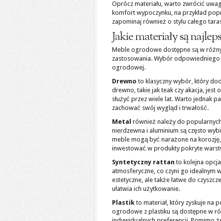
Oprócz materiału, warto zwrócić uwa
komfort wypoczynku, na przykład popr
zapominaj również o stylu całego tar
Jakie materiały są najle
Meble ogrodowe dostępne są w różnych
zastosowania. Wybór odpowiedniego ma
ogrodowej.
Drewno
to klasyczny wybór, który do
drewno, takie jak teak czy akacja, je
służyć przez wiele lat. Warto jednak 
zachować swój wygląd i trwałość.
Metal
również należy do popularnych 
nierdzewna i aluminium są często wyb
meble mogą być narażone na korozję, 
inwestować w produkty pokryte wars
Syntetyczny rattan
to kolejna opcja
atmosferyczne, co czyni go idealnym 
estetyczne, ale także łatwe do czyszcz
ułatwia ich użytkowanie.
Plastik
to materiał, który zyskuje na 
ogrodowe z plastiku są dostępne w róż
indywidualnych preferencji. Pomimo że 