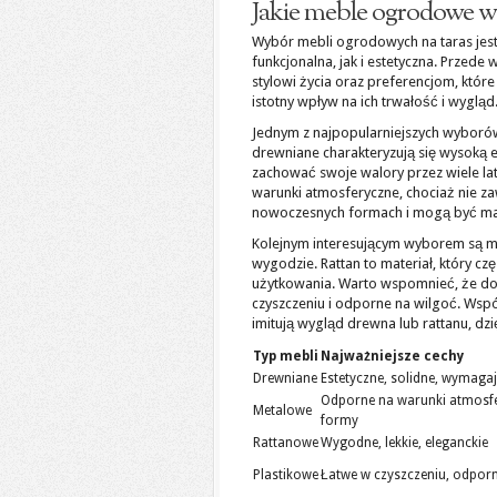
Jakie meble ogrodowe wy
Wybór mebli ogrodowych na taras jest
funkcjonalna, jak i estetyczna. Przede
stylowi życia oraz preferencjom, któr
istotny wpływ na ich trwałość i wygląd
Jednym z najpopularniejszych wyboró
drewniane charakteryzują się wysoką e
zachować swoje walory przez wiele lat
warunki atmosferyczne, chociaż nie z
nowoczesnych formach i mogą być ma
Kolejnym interesującym wyborem są 
wygodzie. Rattan to materiał, który c
użytkowania. Warto wspomnieć, że dos
czyszczeniu i odporne na wilgoć. Wspó
imitują wygląd drewna lub rattanu, dz
Typ mebli
Najważniejsze cechy
Drewniane
Estetyczne, solidne, wymaga
Odporne na warunki atmosf
Metalowe
formy
Rattanowe
Wygodne, lekkie, eleganckie
Plastikowe
Łatwe w czyszczeniu, odpor