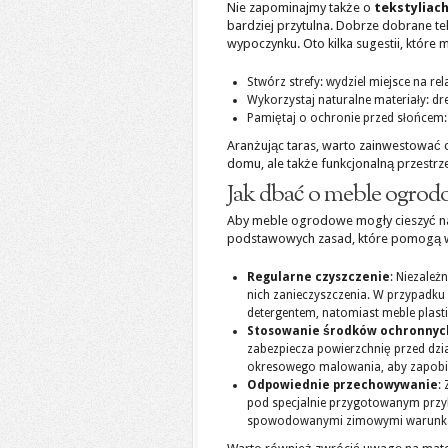
Nie zapominajmy także o
tekstyliac
bardziej przytulna. Dobrze dobrane te
wypoczynku. Oto kilka sugestii, które
Stwórz strefy: wydziel miejsce na rel
Wykorzystaj naturalne materiały: dre
Pamiętaj o ochronie przed słońcem:
Aranżując taras, warto zainwestować c
domu, ale także funkcjonalną przestr
Jak dbać o meble ogrod
Aby meble ogrodowe mogły cieszyć nas 
podstawowych zasad, które pomogą w 
Regularne czyszczenie
: Niezależ
nich zanieczyszczenia. W przypadku
detergentem, natomiast meble plast
Stosowanie środków ochronnyc
zabezpiecza powierzchnię przed dz
okresowego malowania, aby zapobie
Odpowiednie przechowywanie
:
pod specjalnie przygotowanym przy
spowodowanymi zimowymi warunka