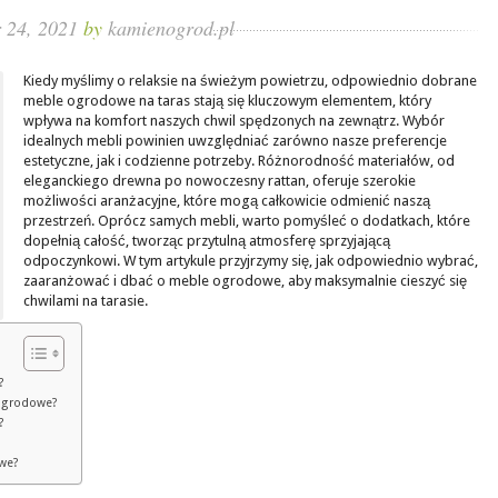
 24, 2021
by
kamienogrod.pl
Kiedy myślimy o relaksie na świeżym powietrzu, odpowiednio dobrane
meble ogrodowe na taras stają się kluczowym elementem, który
wpływa na komfort naszych chwil spędzonych na zewnątrz. Wybór
idealnych mebli powinien uwzględniać zarówno nasze preferencje
estetyczne, jak i codzienne potrzeby. Różnorodność materiałów, od
eleganckiego drewna po nowoczesny rattan, oferuje szerokie
możliwości aranżacyjne, które mogą całkowicie odmienić naszą
przestrzeń. Oprócz samych mebli, warto pomyśleć o dodatkach, które
dopełnią całość, tworząc przytulną atmosferę sprzyjającą
odpoczynkowi. W tym artykule przyjrzymy się, jak odpowiednio wybrać,
zaaranżować i dbać o meble ogrodowe, aby maksymalnie cieszyć się
chwilami na tarasie.
?
 ogrodowe?
?
owe?