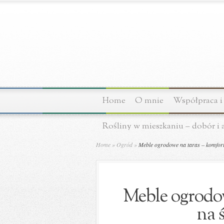
Home
O mnie
Współpraca i
Rośliny w mieszkaniu – dobór i 
Home
»
Ogród
»
Meble ogrodowe na taras – komfort 
Meble ogrodow
na 