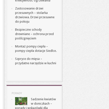
efektywność ogrzewania
Zastosowanie drzwi
przesuwnych – stolarka
drzwiowa. Drzwi przesuwne
do pokoju
Bezpieczne schody
drewniane – ochrona przed
poślizgnięciem
Montaż pompy ciepła –
pompy ciepła dotacje Siedlce.
Szpryce do mięsa –
przydatne narzędzie w kuchni
PORADY
Sadzenie kwiatów
w doniczkach –
porady i wskazówki dla