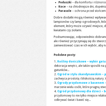
Poduszki
– dla komfortu i różnorod
Koce
– na chłodniejsze dni, dopełnia
Parasole
– ochrona przed słońcem 
Dobre dodatki mogą również wpływać 
lampionów czy lamp ogrodowych, któr
element, który może ożywić miejsce, d
kwiatami czy ziołami.
Podsumowując, odpowiednio dobrane 
ale również przyczyniają się do stworze
zainwestować czas w ich wybór, aby n
Podobne posty:
Rośliny doniczkowe – wybór gatu
dekoracja wnętrz, ale także sposób n
gatunków...
Ogród w stylu skandynawskim – p
zachwyca prostotą i bliskością natury.
Ogrody przydomowe z basenem – 
marzenie wielu osób, które pragną stwo
Ogród przydomowy dla dzieci – b
przydomowy to nie tylko miejsce relaksu
odkrywać świat i bawić się...