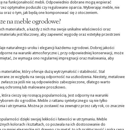
gę na funkcjonalność mebli. Odpowiednio dobrane mogą wspierać
zez optymalne poduszki czy regulowane oparcia. Wybierając meble, nie
asu oraz o tym, jak będą one komponować się z otoczeniem.
psze na meble ogrodowe?
 materiałach, a każdy z nich ma swoje unikalne właściwości oraz
teriału jest kluczowy, aby zapewnić wygodę oraz estetykę przestrzeni
daje naturalnego uroku i elegancji każdemu ogrodowi. Dobrej jakości
st odporne na warunki atmosferyczne i, przy odpowiedniej konserwacji, może
pamiętać, że wymaga ono regularnej impregnacji oraz malowania, aby
materiałów, który oferuje dużą wytrzymałość i stabilność. Stal
ierane ze względu na swoją odporność na uszkodzenia. Niestety, metalowe
zwłaszcza jeśli nie są odpowiednio zabezpieczone, dlatego warto
twą ochronną lub malowane proszkowo.
, która cieszy się rosnącą popularnością. Jest odporny na warunki
wyborem do ogrodów. Meble z rattanu syntetycznego są nie tylko
enia i utrzymania. Można je zostawić na zewnątrz przez cały rok, co znacznie
popularności dzięki swojej lekkości i łatwości w utrzymaniu. Meble
nych kolorach i kształtach, co pozwala na ich dostosowanie do
są mniej eleganckie niż drewno czy metal, to ich praktyczność i niska cena