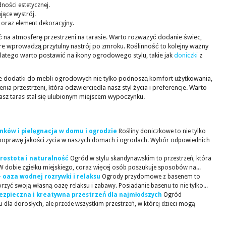
ności estetycznej.
jące wystrój.
oraz element dekoracyjny.
na atmosferę przestrzeni na tarasie. Warto rozważyć dodanie świec,
e wprowadzą przytulny nastrój po zmroku. Roślinność to kolejny ważny
latego warto postawić na ikony ogrodowego stylu, takie jak
doniczki
z
dodatki do mebli ogrodowych nie tylko podnoszą komfort użytkowania,
nia przestrzeni, która odzwierciedla nasz styl życia i preferencje. Warto
asz taras stał się ulubionym miejscem wypoczynku.
nków i pielęgnacja w domu i ogrodzie
Rośliny doniczkowe to nie tylko
a poprawę jakości życia w naszych domach i ogrodach. Wybór odpowiednich
rostota i naturalność
Ogród w stylu skandynawskim to przestrzeń, która
 W dobie zgiełku miejskiego, coraz więcej osób poszukuje sposobów na...
oaza wodnej rozrywki i relaksu
Ogrody przydomowe z basenem to
rzyć swoją własną oazę relaksu i zabawy. Posiadanie basenu to nie tylko...
ezpieczna i kreatywna przestrzeń dla najmłodszych
Ogród
 dla dorosłych, ale przede wszystkim przestrzeń, w której dzieci mogą