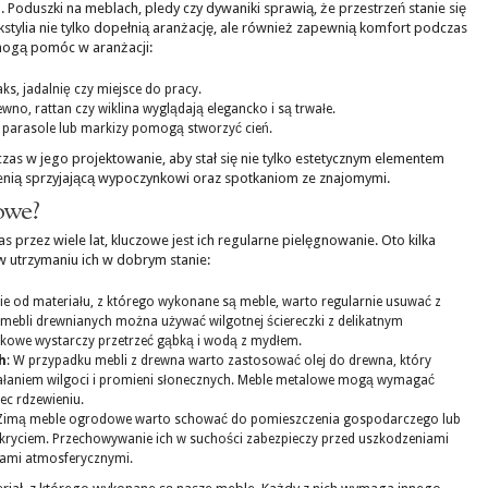
h
. Poduszki na meblach, pledy czy dywaniki sprawią, że przestrzeń stanie się
kstylia nie tylko dopełnią aranżację, ale również zapewnią komfort podczas
 mogą pomóc w aranżacji:
aks, jadalnię czy miejsce do pracy.
wno, rattan czy wiklina wyglądają elegancko i są trwałe.
 parasole lub markizy pomogą stworzyć cień.
zas w jego projektowanie, aby stał się nie tylko estetycznym elementem
zenią sprzyjającą wypoczynkowi oraz spotkaniom ze znajomymi.
owe?
przez wiele lat, kluczowe jest ich regularne pielęgnowanie. Oto kilka
utrzymaniu ich w dobrym stanie:
nie od materiału, z którego wykonane są meble, warto regularnie usuwać z
 mebli drewnianych można używać wilgotnej ściereczki z delikatnym
ikowe wystarczy przetrzeć gąbką i wodą z mydłem.
h
: W przypadku mebli z drewna warto zastosować olej do drewna, który
iałaniem wilgoci i promieni słonecznych. Meble metalowe mogą wymagać
c rdzewieniu.
 Zimą meble ogrodowe warto schować do pomieszczenia gospodarczego lub
kryciem. Przechowywanie ich w suchości zabezpieczy przed uszkodzeniami
mi atmosferycznymi.