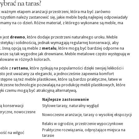
brać na taras?
 ważnym etapem aranżacji przestrzeni, która ma być zarówno
 wszystkim należy zastanowić się, jakie meble będą najlepiej odpowiadały
e mamy na co dzień. Różne materiał, z którego wykonane są meble, ma
.
w jest
drewno
, które dodaje przestrzeni naturalnego uroku. Meble
stetyką i solidnością, jednak wymagają regularnej konserwacji, aby
. Inną opcją są meble z
metalu
, które mogą być bardziej odporne na
awsze są tak wygodne jak drewniane. Meble metalowe często występują w
lowane w różnych kolorach.
meble z
rattanu
, które zyskują na popularności dzięki swojej lekkości i
zęsto jest uważany za elegancki, a jednocześnie zapewnia komfort
tępne są też meble plastikowe, które są bardzo praktyczne, łatwe w
łczesne technologie pozwalają na produkcję mebli plastikowych, które
ięki czemu mogą być atrakcyjną alternatywą.
Najlepsze zastosowanie
ją konserwacji
Stylowe tarasy, naturalny wygląd
eryczne, nowoczesne
Nowoczesne aranżacje, tarasy o wysokiej ekspozycji
Relaks w ogrodzie, przestrzenie wypoczynkowe
Praktyczne rozwiązania, odprężające miejsca na
ność na wilgoć
tarasie