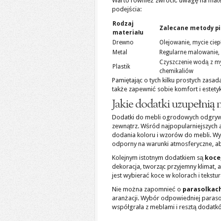
Warto również zwrócić uwagę na mater
podejścia:
Rodzaj
Zalecane metody pi
materiału
Drewno
Olejowanie, mycie cie
Metal
Regularne malowanie,
Czyszczenie wodą z my
Plastik
chemikaliów
Pamiętając o tych kilku prostych za
także zapewnić sobie komfort i estety
Jakie dodatki uzupełnią
Dodatki do mebli ogrodowych odgrywaj
zewnątrz. Wśród najpopularniejszych 
dodania koloru i wzorów do mebli. Wy
odporny na warunki atmosferyczne, ab
Kolejnym istotnym dodatkiem są
koce
dekoracja, tworząc przyjemny klimat, 
jest wybierać koce w kolorach i tekst
Nie można zapomnieć o
parasolkac
aranżacji. Wybór odpowiedniej parasolk
współgrała z meblami i resztą dodatk