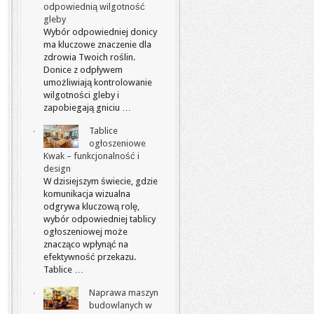
odpowiednią wilgotność
gleby
Wybór odpowiedniej donicy
ma kluczowe znaczenie dla
zdrowia Twoich roślin.
Donice z odpływem
umożliwiają kontrolowanie
wilgotności gleby i
zapobiegają gniciu …
Tablice
ogłoszeniowe
Kwak – funkcjonalność i
design
W dzisiejszym świecie, gdzie
komunikacja wizualna
odgrywa kluczową rolę,
wybór odpowiedniej tablicy
ogłoszeniowej może
znacząco wpłynąć na
efektywność przekazu.
Tablice …
Naprawa maszyn
budowlanych w