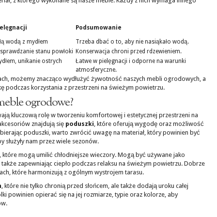
iał, z którego wykonane są nasze meble. Każdy z nich wymaga innego
elęgnacji
Podsumowanie
płą wodą z mydłem
Trzeba dbać o to, aby nie nasiąkało wodą.
 sprawdzanie stanu powłoki
Konserwacja chroni przed rdzewieniem.
dłem, unikanie ostrych
Łatwe w pielęgnacji i odporne na warunki
atmosferyczne.
sadach, możemy znacząco wydłużyć żywotność naszych mebli ogrodowych, a
kę podczas korzystania z przestrzeni na świeżym powietrzu.
 meble ogrodowe?
ą kluczową rolę w tworzeniu komfortowej i estetycznej przestrzeni na
akcesoriów znajdują się
poduszki
, które oferują wygodę oraz możliwość
bierając poduszki, warto zwrócić uwagę na materiał, który powinien być
y służyły nam przez wiele sezonów.
, które mogą umilić chłodniejsze wieczory. Mogą być używane jako
a także zapewniając ciepło podczas relaksu na świeżym powietrzu. Dobrze
urach, które harmonizują z ogólnym wystrojem tarasu.
h
, które nie tylko chronią przed słońcem, ale także dodają uroku całej
i powinien opierać się na jej rozmiarze, typie oraz kolorze, aby
ów.