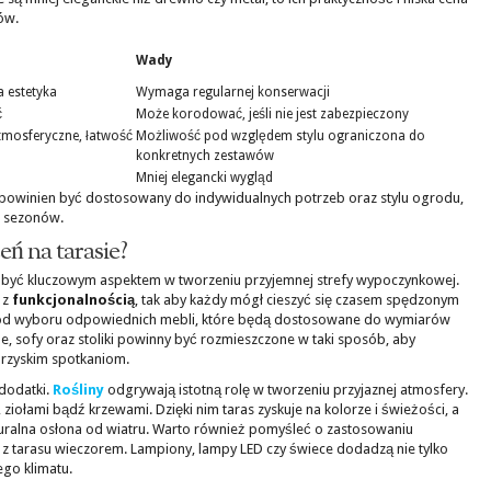
ów.
Wady
 estetyka
Wymaga regularnej konserwacji
ć
Może korodować, jeśli nie jest zabezpieczony
mosferyczne, łatwość
Możliwość pod względem stylu ograniczona do
konkretnych zestawów
Mniej elegancki wygląd
owinien być dostosowany do indywidualnych potrzeb oraz stylu ogrodu,
e sezonów.
eń na tarasie?
e być kluczowym aspektem w tworzeniu przyjemnej strefy wypoczynkowej.
z
funkcjonalnością
, tak aby każdy mógł cieszyć się czasem spędzonym
 od wyboru odpowiednich mebli, które będą dostosowane do wymiarów
e, sofy oraz stoliki powinny być rozmieszczone w taki sposób, aby
warzyskim spotkaniom.
dodatki.
Rośliny
odgrywają istotną rolę w tworzeniu przyjaznej atmosfery.
 ziołami bądź krzewami. Dzięki nim taras zyskuje na kolorze i świeżości, a
turalna osłona od wiatru. Warto również pomyśleć o zastosowaniu
ć z tarasu wieczorem. Lampiony, lampy LED czy świece dodadzą nie tylko
ego klimatu.