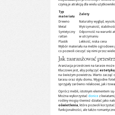
czynią je atrakcją dla wielu użytkownik
Typ
Zalety
materiału
Drewno
Naturalny wygląd, wysoka
Metal
Wytrzymałość, stabilnoś
Syntetyczny
Odporność na warunki at
rattan
w utrzymaniu
Plastik
Lekkość, niska cena
Wybór materiału na meble ogrodowe p
co pozwoli cieszyć się nimi przez wiel
Jak zaaranżować przestrz
Aranżacja przestrzeni na tarasie moż
Kluczowe jest, aby połączyć
estetykę
na świeżym powietrzu. Warto zacząć
tarasu oraz stylu domu. Wygodne fotel
sprzyjały zarówno relaksowi, jak i to
Oprócz mebli, istotnym elementem są 
Można wykorzystać
donice
z kwiatami,
rośliny mogą również działać jako na
oświetlenia
, które pozwoli korzysta
funkcjonalności, ale także romantyczn