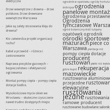
elektryczne
ogrodnik w opatówku
ogrody hortulu
ogrodzenia
dobrzyca
Drzwi wewnętrzne z drewna – drzwi
panelowe montaż
polskone. Drzwi drewniane
ogrodzenia przestawn
wewnętrzne Warszawa
Ogrodzenia
tymczasowe Warsz
Jakie są zalety stosowania kleju do
ogród botaniczny łódź tulipany
drewna?
opatówek ogrodnik
ośrodki sportowe
Kto zatwierdza projekt organizacji
mazurach
piece co
ruchu?
Warszawa
plantacja róż
Kabel a przewód – różnice i
pompy ciepła dotacje
zastosowanie
producent
rusztowań
Naprawa piecyków gazowych –
płatki róż krak
rekuperacja
bezpieczeństwo i efektywność
gdzie kupić
mazowieckie
ogrzewania
rusztowania aluminiow
Montaż pompy ciepła – pompy ciepła
rusztowa
przejezdne
dotacje Siedlce.
elewacyjne
rusztowania
Wysokościowe mycie okien we
jezdne
rusztowania
Wrocławiu – skuteczne czyszczenie
ramowe producent
nawet trudno dostępnych miejsc
rusztowanie budowlane
salonik