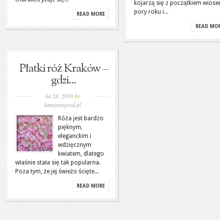
kojarzą się z początkiem wiose
pory roku i...
READ MORE
READ MO
Płatki róż Kraków –
gdzi...
lut 28, 2018
by
kamienogrod.pl
Róża jest bardzo
pięknym,
eleganckim i
wdzięcznym
kwiatem, dlatego
właśnie stała się tak popularna.
Poza tym, że jej świeżo ścięte...
READ MORE