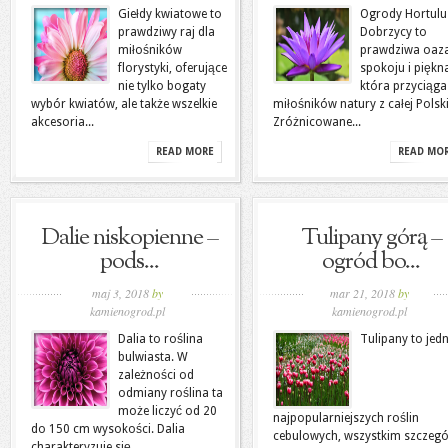
Giełdy kwiatowe to
Ogrody Hortulu
prawdziwy raj dla
Dobrzycy to
miłośników
prawdziwa oaz
florystyki, oferujące
spokoju i piękn
nie tylko bogaty
która przyciąga
wybór kwiatów, ale także wszelkie
miłośników natury z całej Polski
akcesoria...
Zróżnicowane...
READ MORE
READ MO
Dalie niskopienne –
Tulipany górą –
pods...
ogród bo...
maj 3, 2018
by
mar 21, 2018
by
kamienogrod.pl
kamienogrod.pl
Dalia to roślina
Tulipany to jedn
bulwiasta. W
zależności od
odmiany roślina ta
może liczyć od 20
najpopularniejszych roślin
do 150 cm wysokości. Dalia
cebulowych, wszystkim szczegó
charakteryzuje się...