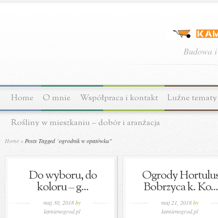
Budowa i
Home
O mnie
Współpraca i kontakt
Luźne tematy
Rośliny w mieszkaniu – dobór i aranżacja
Home
»
Posts Tagged
"
ogrodnik w opatówku"
Do wyboru, do
Ogrody Hortulu
koloru – g...
Bobrzyca k. Ko...
maj 30, 2018
by
maj 21, 2018
by
kamienogrod.pl
kamienogrod.pl