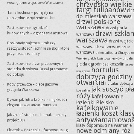
chrzypsko wielkie
wewnętrzne wejściowe Warszawa
targi tulipanów
dr
Tania kuchnia – pomysły na
do mieszkań warszawa
oszczędne urządzenie kuchni
drzwi polskone
warszawa
drzwi porta
Zastosowanie ogrodzeń
drzwi szkla
budowlanych – ogrodzenie ażurowe
warszawa
warszawa
drzwi wejści
Doskonały najemca – mit czy
warszawa
drzwi wewnętrzne
rzeczywistość? Techniki selekcji, które
warszawa
dzień tulipana Chrzypsko
przynoszą rezultaty
Wielkie
giełda kwiatowa kraków ul balic
Zastosowanie drzwi przesuwnych –
giełda ogrodnicza koszalin
grzejn
hortulus
stolarka drzwiowa. Drzwi przesuwne
warszawa
do pokoju
dobrzyca godziny
otwarcia
hortulus dobrzyca
Kotły grzewcze – piece gazowe,
jak suszyć pła
grzejniki Warszawa
koszalina
róży
kafelkowanie
Dywan jak futro królika – miękkość i
łazienki Bielsko
elegancja w aranżacji wnętrza
kafelkowanie
łazienki koszt
klas
Jak zrobić stojak na hamak – prosty
antywłamaniowoś
projekt DIY
klasy odporności na włamanie
nowe odmiany róż
Elektryk w Poznaniu – fachowe usługi