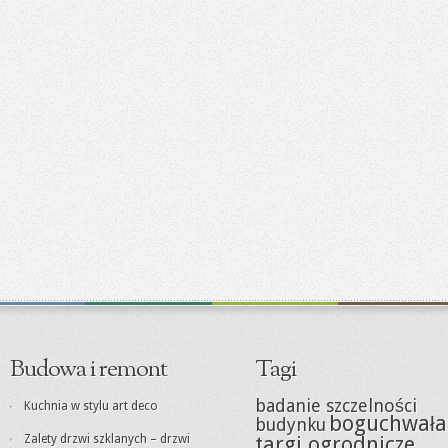
Budowa i remont
Tagi
badanie szczelności
Kuchnia w stylu art deco
boguchwała
budynku
Zalety drzwi szklanych – drzwi
targi ogrodnicze