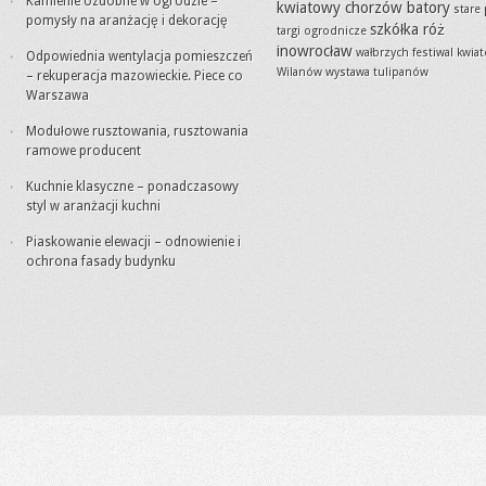
Kamienie ozdobne w ogrodzie –
kwiatowy chorzów batory
stare
pomysły na aranżację i dekorację
szkółka róż
targi ogrodnicze
inowrocław
wałbrzych festiwal kwia
Odpowiednia wentylacja pomieszczeń
Wilanów wystawa tulipanów
– rekuperacja mazowieckie. Piece co
Warszawa
Modułowe rusztowania, rusztowania
ramowe producent
Kuchnie klasyczne – ponadczasowy
styl w aranżacji kuchni
Piaskowanie elewacji – odnowienie i
ochrona fasady budynku