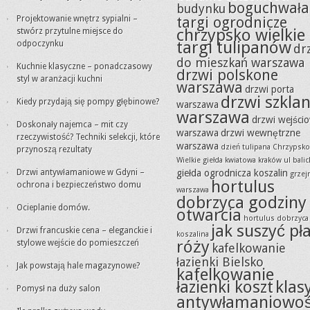
boguchwała
budynku
Projektowanie wnętrz sypialni –
targi ogrodnicze
chrzypsko wielkie
stwórz przytulne miejsce do
targi tulipanów
odpoczynku
dr
do mieszkań warszawa
Kuchnie klasyczne – ponadczasowy
drzwi polskone
styl w aranżacji kuchni
warszawa
drzwi porta
drzwi szkla
Kiedy przydają się pompy głębinowe?
warszawa
warszawa
drzwi wejści
Doskonały najemca – mit czy
warszawa
drzwi wewnętrzne
rzeczywistość? Techniki selekcji, które
warszawa
dzień tulipana Chrzypsko
przynoszą rezultaty
Wielkie
giełda kwiatowa kraków ul balic
Drzwi antywłamaniowe w Gdyni –
giełda ogrodnicza koszalin
grzejn
hortulus
ochrona i bezpieczeństwo domu
warszawa
dobrzyca godziny
Ocieplanie domów.
otwarcia
hortulus dobrzyca
jak suszyć pła
Drzwi francuskie cena – eleganckie i
koszalina
róży
stylowe wejście do pomieszczeń
kafelkowanie
łazienki Bielsko
Jak powstają hale magazynowe?
kafelkowanie
łazienki koszt
klas
Pomysł na duży salon
antywłamaniowoś