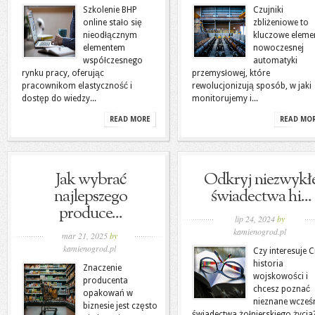
Szkolenie BHP
Czujniki
online stało się
zbliżeniowe to
nieodłącznym
kluczowe eleme
elementem
nowoczesnej
współczesnego
automatyki
rynku pracy, oferując
przemysłowej, które
pracownikom elastyczność i
rewolucjonizują sposób, w jaki
dostęp do wiedzy...
monitorujemy i...
READ MORE
READ MO
Jak wybrać
Odkryj niezwykł
najlepszego
świadectwa hi...
produce...
lip 24, 2024
by
kamienogrod.pl
mar 21, 2025
by
kamienogrod.pl
Czy interesuje C
historia
Znaczenie
wojskowości i
producenta
chcesz poznać
opakowań w
nieznane wcześn
biznesie jest często
świadectwa żołnierskiego życia