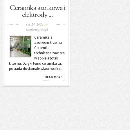
Ceramika azotkowa i
elektrody ...
cze 24, 2021
by
kamienogrod.pl
Ceramika z
azotkiem krzemu
Ceramika
techniczna zawiera
w sobie azotek
krzemu. Dzięki temu ceramika ta,
posiada doskonałe właściwości...
READ MORE