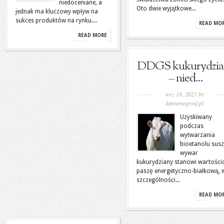
niedoceniane, a
Oto dwie wyjątkowe...
jednak ma kluczowy wpływ na
sukces produktów na rynku....
READ MO
READ MORE
DDGS kukurydzia
– nied...
wrz 18, 2021
by
kamienogrod.pl
Uzyskiwany
podczas
wytwarzania
bioetanolu sus
wywar
kukurydziany stanowi wartośc
paszę energetyczno-białkową, 
szczególności...
READ MO