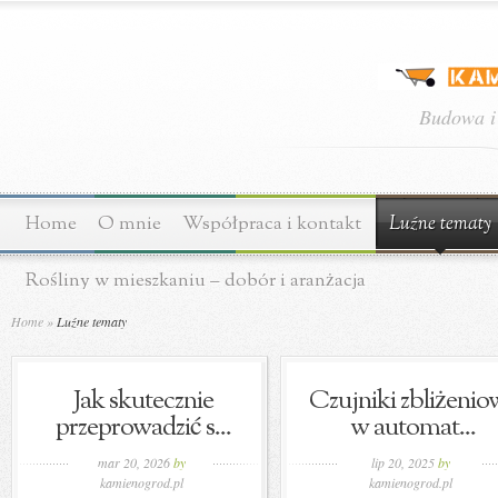
Budowa i
Home
O mnie
Współpraca i kontakt
Luźne tematy
Rośliny w mieszkaniu – dobór i aranżacja
Home
»
Luźne tematy
Jak skutecznie
Czujniki zbliżenio
przeprowadzić s...
w automat...
mar 20, 2026
by
lip 20, 2025
by
kamienogrod.pl
kamienogrod.pl