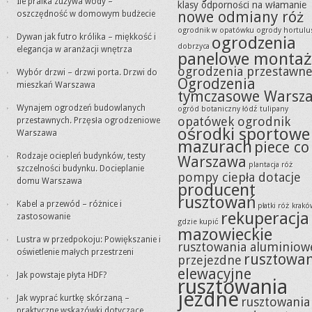
Ile pralka zużywa wody –
klasy odporności na włamanie
nowe odmiany róż
oszczędność w domowym budżecie
ogrodnik w opatówku
ogrody hortulu
Dywan jak futro królika – miękkość i
ogrodzenia
dobrzyca
elegancja w aranżacji wnętrza
panelowe montaż
ogrodzenia przestawn
Wybór drzwi – drzwi porta. Drzwi do
Ogrodzenia
mieszkań Warszawa
tymczasowe Warsz
Wynajem ogrodzeń budowlanych
ogród botaniczny łódź tulipany
opatówek ogrodnik
przestawnych. Przęsła ogrodzeniowe
ośrodki sportowe
Warszawa
mazurach
piece co
Rodzaje ociepleń budynków, testy
Warszawa
plantacja róż
szczelności budynku. Docieplanie
pompy ciepła dotacje
domu Warszawa
producent
rusztowań
Kabel a przewód – różnice i
płatki róż krak
rekuperacja
zastosowanie
gdzie kupić
mazowieckie
Lustra w przedpokoju: Powiększanie i
rusztowania aluminiow
oświetlenie małych przestrzeni
rusztowa
przejezdne
elewacyjne
Jak powstaje płyta HDF?
rusztowania
jezdne
Jak wyprać kurtkę skórzaną –
rusztowania
praktyczne wskazówki dotyczące