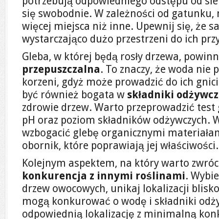
potrzebują odpowiedniego odstępu od sieb
się swobodnie. W zależności od gatunku, 
więcej miejsca niż inne. Upewnij się, że s
wystarczająco dużo przestrzeni do ich prz
Gleba, w której będą rosły drzewa, powin
przepuszczalna
. To znaczy, że woda nie 
korzeni, gdyż może prowadzić do ich gnic
być również bogata w
składniki odżywcz
zdrowie drzew. Warto przeprowadzić test g
pH oraz poziom składników odżywczych. 
wzbogacić glebę organicznymi materiałam
obornik, które poprawiają jej właściwości.
Kolejnym aspektem, na który warto zwróc
konkurencja z innymi roślinami
. Wybie
drzew owocowych, unikaj lokalizacji blisk
mogą konkurować o wodę i składniki odż
odpowiednią lokalizację z minimalną kon