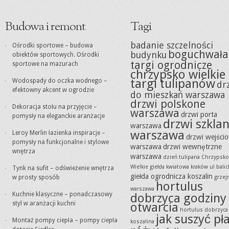
Budowa i remont
Tagi
badanie szczelności
Ośrodki sportowe – budowa
boguchwała
budynku
obiektów sportowych. Ośrodki
targi ogrodnicze
sportowe na mazurach
chrzypsko wielkie
targi tulipanów
Wodospady do oczka wodnego –
dr
efektowny akcent w ogrodzie
do mieszkań warszawa
drzwi polskone
Dekoracja stołu na przyjęcie –
warszawa
drzwi porta
pomysły na eleganckie aranżacje
drzwi szkla
warszawa
warszawa
Leroy Merlin łazienka inspiracje –
drzwi wejści
pomysły na funkcjonalne i stylowe
warszawa
drzwi wewnętrzne
wnętrza
warszawa
dzień tulipana Chrzypsko
Wielkie
giełda kwiatowa kraków ul balic
Tynk na sufit – odświeżenie wnętrza
giełda ogrodnicza koszalin
w prosty sposób
grzejn
hortulus
warszawa
Kuchnie klasyczne – ponadczasowy
dobrzyca godziny
styl w aranżacji kuchni
otwarcia
hortulus dobrzyca
jak suszyć pła
Montaż pompy ciepła – pompy ciepła
koszalina