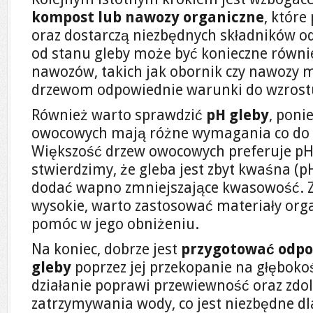
kompost lub nawozy organiczne
, które
oraz dostarczą niezbędnych składników o
od stanu gleby może być konieczne równi
nawozów, takich jak obornik czy nawozy 
drzewom odpowiednie warunki do wzrost
Również warto sprawdzić
pH gleby
, poni
owocowych mają różne wymagania co do 
Większość drzew owocowych preferuje pH w
stwierdzimy, że gleba jest zbyt kwaśna (
dodać wapno zmniejszające kwasowość. Z k
wysokie, warto zastosować materiały org
pomóc w jego obniżeniu.
Na koniec, dobrze jest
przygotować odpo
gleby
poprzez jej przekopanie na głęboko
działanie poprawi przewiewność oraz zdo
zatrzymywania wody, co jest niezbędne d