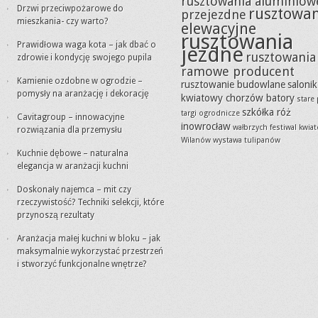
rusztowania aluminiow
Drzwi przeciwpożarowe do
rusztowa
przejezdne
mieszkania- czy warto?
elewacyjne
rusztowania
Prawidłowa waga kota – jak dbać o
jezdne
rusztowania
zdrowie i kondycję swojego pupila
ramowe producent
Kamienie ozdobne w ogrodzie –
rusztowanie budowlane
salonik
pomysły na aranżację i dekorację
kwiatowy chorzów batory
stare
szkółka róż
targi ogrodnicze
Cavitagroup – innowacyjne
inowrocław
wałbrzych festiwal kwia
rozwiązania dla przemysłu
Wilanów wystawa tulipanów
Kuchnie dębowe – naturalna
elegancja w aranżacji kuchni
Doskonały najemca – mit czy
rzeczywistość? Techniki selekcji, które
przynoszą rezultaty
Aranżacja małej kuchni w bloku – jak
maksymalnie wykorzystać przestrzeń
i stworzyć funkcjonalne wnętrze?