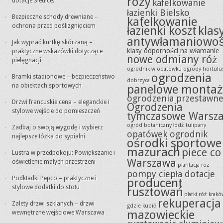
róży
dotacje Siedlce.
kafelkowanie
łazienki Bielsko
Bezpieczne schody drewniane –
kafelkowanie
ochrona przed poślizgnięciem
łazienki koszt
klas
antywłamaniowoś
Jak wyprać kurtkę skórzaną –
klasy odporności na włamanie
praktyczne wskazówki dotyczące
nowe odmiany róż
pielęgnacji
ogrodnik w opatówku
ogrody hortulu
ogrodzenia
Bramki stadionowe – bezpieczeństwo
dobrzyca
na obiektach sportowych
panelowe montaż
ogrodzenia przestawn
Drzwi francuskie cena – eleganckie i
Ogrodzenia
stylowe wejście do pomieszczeń
tymczasowe Warsz
ogród botaniczny łódź tulipany
Zadbaj o swoją wygodę i wybierz
opatówek ogrodnik
najlepsze łóżka do sypialni
ośrodki sportowe
mazurach
piece co
Lustra w przedpokoju: Powiększanie i
Warszawa
oświetlenie małych przestrzeni
plantacja róż
pompy ciepła dotacje
Podkładki Pepco – praktyczne i
producent
stylowe dodatki do stołu
rusztowań
płatki róż krak
rekuperacja
Zalety drzwi szklanych – drzwi
gdzie kupić
mazowieckie
wewnętrzne wejściowe Warszawa