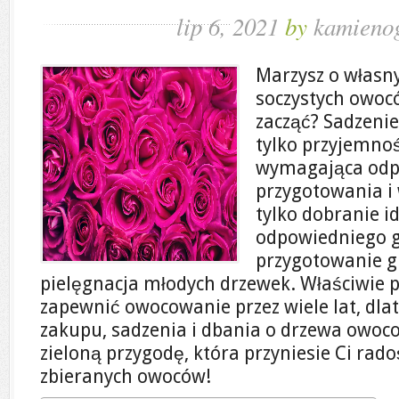
lip 6, 2021
by
kamienog
Marzysz o własn
soczystych owocó
zacząć? Sadzeni
tylko przyjemnoś
wymagająca odp
przygotowania i 
tylko dobranie i
odpowiedniego g
przygotowanie gl
pielęgnacja młodych drzewek. Właściwie 
zapewnić owocowanie przez wiele lat, dlat
zakupu, sadzenia i dbania o drzewa owoco
zieloną przygodę, która przyniesie Ci rad
zbieranych owoców!