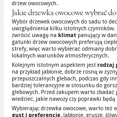
drzew owocowych.
Jakie drzewka owocowe wybrać do
Wybór drzewek owocowych do sadu to dec
uwzględnienia kilku istotnych czynników.
zwrócić uwagę na
klimat
panujący w dany
gatunki drzew owocowych preferują cieple
strefy, więc warto wybierać odmiany do
lokalnych warunków atmosferycznych.
Kolejnym istotnym aspektem jest
rodzaj 
na przykład jabłonie, dobrze rosną w żyzn
przepuszczalnych glebach, podczas gdy inn
bardziej tolerancyjne w stosunku do gor
glebowych. Przed zakupem warto zbadać g
wiedzieć, jakie nawozy czy poprawki będą
Wybierając drzewka owocowe, warto też 
gust i preferencje
. Jabłonie, grusze, śliw