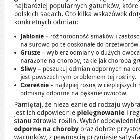
najbardziej popularnych gatunków, któr
polskich sadach. Oto kilka wskazówek do
konkretnych odmian:
Jabłonie
– różnorodność smaków i zastosow
na surowo po te doskonałe do przetworów.
Grusze
– wybierz odmiany o dużych owocac
narażone na choroby, takie jak choroba gr
Śliwy
– poszukuj odmian odpornych na drob
jest powszechnym problemem tej rośliny.
Czereśnie
– najlepiej rosną w cieplejszych
odmiany odporne na pękanie owoców.
Pamiętaj, że niezależnie od rodzaju wybr
jest ich odpowiednie
pielęgnowanie
i re
stanu zdrowia roślin. Wybór odpowiednic
odporne na choroby
oraz dobrze przysto
warunków, z pewnością przyniesie satysf