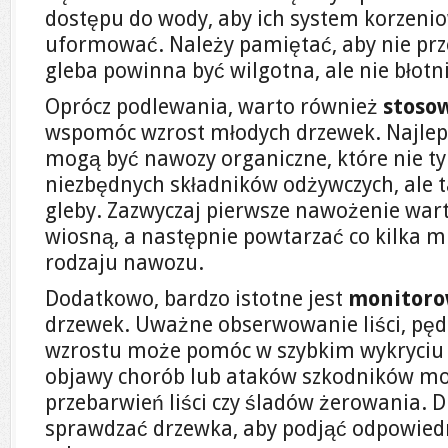
dostępu do wody, aby ich system korzeni
uformować. Należy pamiętać, aby nie prze
gleba powinna być wilgotna, ale nie błotni
Oprócz podlewania, warto również
stoso
wspomóc wzrost młodych drzewek. Najle
mogą być nawozy organiczne, które nie ty
niezbędnych składników odżywczych, ale 
gleby. Zazwyczaj pierwsze nawożenie war
wiosną, a następnie powtarzać co kilka mi
rodzaju nawozu.
Dodatkowo, bardzo istotne jest
monitoro
drzewek. Uważne obserwowanie liści, pę
wzrostu może pomóc w szybkim wykryciu
objawy chorób lub ataków szkodników mo
przebarwień liści czy śladów żerowania. 
sprawdzać drzewka, aby podjąć odpowiedni