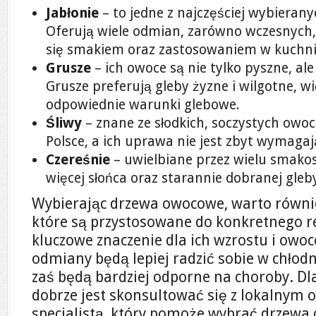
Jabłonie
– to jedne z najczęściej wybiera
Oferują wiele odmian, zarówno wczesnych, 
się smakiem oraz zastosowaniem w kuchni
Grusze
– ich owoce są nie tylko pyszne, al
Grusze preferują gleby żyzne i wilgotne, w
odpowiednie warunki glebowe.
Śliwy
– znane ze słodkich, soczystych owo
Polsce, a ich uprawa nie jest zbyt wymagaj
Czereśnie
– uwielbiane przez wielu smako
więcej słońca oraz starannie dobranej gle
Wybierając drzewa owocowe, warto równi
które są przystosowane do konkretnego re
kluczowe znaczenie dla ich wzrostu i owo
odmiany będą lepiej radzić sobie w chłodn
zaś będą bardziej odporne na choroby. D
dobrze jest skonsultować się z lokalnym 
specjalistą, który pomoże wybrać drzewa