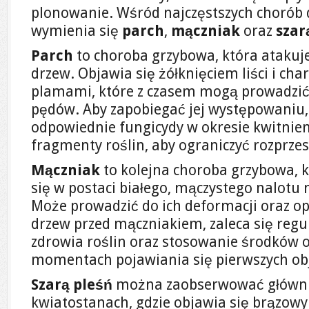
plonowanie. Wśród najczęstszych chorób
wymienia się
parch
,
mączniak
oraz
szar
Parch
to choroba grzybowa, która atakuje 
drzew. Objawia się żółknięciem liści i ch
plamami, które z czasem mogą prowadzić
pędów. Aby zapobiegać jej występowaniu
odpowiednie fungicydy w okresie kwitnie
fragmenty roślin, aby ograniczyć rozprzes
Mączniak
to kolejna choroba grzybowa, k
się w postaci białego, mączystego nalotu 
Może prowadzić do ich deformacji oraz o
drzew przed mączniakiem, zaleca się regu
zdrowia roślin oraz stosowanie środków o
momentach pojawiania się pierwszych o
Szarą pleśń
można zaobserwować główni
kwiatostanach, gdzie objawia się brązow