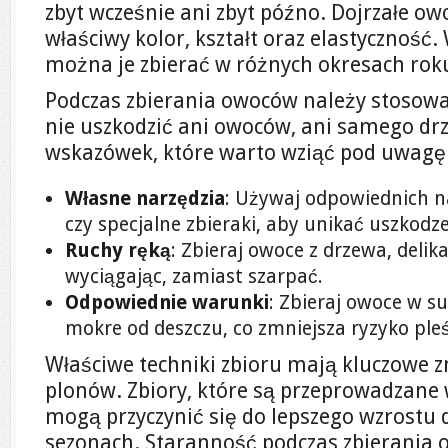
zbyt wcześnie ani zbyt późno. Dojrzałe owo
właściwy kolor, kształt oraz elastyczność
można je zbierać w różnych okresach rok
Podczas zbierania owoców należy stosować
nie uszkodzić ani owoców, ani samego drz
wskazówek, które warto wziąć pod uwagę
Własne narzędzia
: Używaj odpowiednich na
czy specjalne zbieraki, aby unikać uszkod
Ruchy ręką
: Zbieraj owoce z drzewa, delika
wyciągając, zamiast szarpać.
Odpowiednie warunki
: Zbieraj owoce w su
mokre od deszczu, co zmniejsza ryzyko pleś
Właściwe techniki zbioru mają kluczowe 
plonów. Zbiory, które są przeprowadzane
mogą przyczynić się do lepszego wzrostu 
sezonach. Staranność podczas zbierania