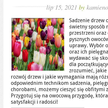
lip 15, 2021
by
kamieno
Sadzenie drzew 
świetny sposób 
przestrzeni oraz
pysznych owoców
uprawy. Wybór 
oraz ich pielęgn
wydawać się sko
dla początkując
zrozumieć, jakie
rozwój drzew i jakie wymagania mają róż
odpowiednim technikom sadzenia, pielęgn
chorobami, możemy cieszyć się obfitymi zb
Przygotuj się na owocową przygodę, która
satysfakcji i radości!