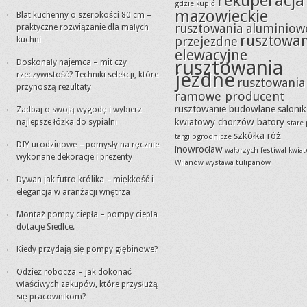
rekuperacja
gdzie kupić
mazowieckie
Blat kuchenny o szerokości 80 cm –
rusztowania aluminiow
praktyczne rozwiązanie dla małych
rusztowa
przejezdne
kuchni
elewacyjne
rusztowania
Doskonały najemca – mit czy
jezdne
rzeczywistość? Techniki selekcji, które
rusztowania
przynoszą rezultaty
ramowe producent
rusztowanie budowlane
salonik
Zadbaj o swoją wygodę i wybierz
kwiatowy chorzów batory
najlepsze łóżka do sypialni
stare
szkółka róż
targi ogrodnicze
DIY urodzinowe – pomysły na ręcznie
inowrocław
wałbrzych festiwal kwia
wykonane dekoracje i prezenty
Wilanów wystawa tulipanów
Dywan jak futro królika – miękkość i
elegancja w aranżacji wnętrza
Montaż pompy ciepła – pompy ciepła
dotacje Siedlce.
Kiedy przydają się pompy głębinowe?
Odzież robocza – jak dokonać
właściwych zakupów, które przysłużą
się pracownikom?