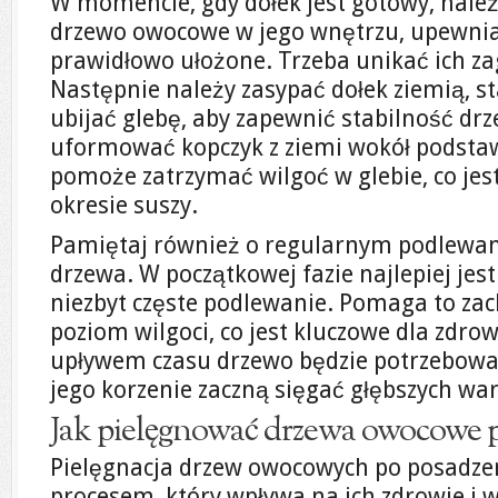
W momencie, gdy dołek jest gotowy, należ
drzewo owocowe w jego wnętrzu, upewniają
prawidłowo ułożone. Trzeba unikać ich za
Następnie należy zasypać dołek ziemią, st
ubijać glebę, aby zapewnić stabilność dr
uformować kopczyk z ziemi wokół podstaw
pomoże zatrzymać wilgoć w glebie, co jes
okresie suszy.
Pamiętaj również o regularnym podlewa
drzewa. W początkowej fazie najlepiej jest
niezbyt częste podlewanie. Pomaga to z
poziom wilgoci, co jest kluczowe dla zdro
upływem czasu drzewo będzie potrzebowa
jego korzenie zaczną sięgać głębszych war
Jak pielęgnować drzewa owocowe 
Pielęgnacja drzew owocowych po posadze
procesem, który wpływa na ich zdrowie i 