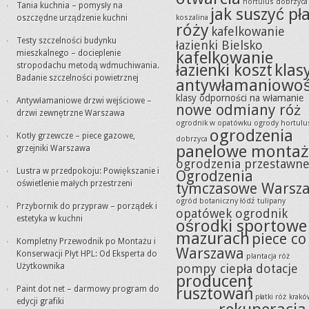
hortulus dobrzyca
Tania kuchnia – pomysły na
jak suszyć pła
oszczędne urządzenie kuchni
koszalina
róży
kafelkowanie
Testy szczelności budynku
łazienki Bielsko
kafelkowanie
mieszkalnego – docieplenie
łazienki koszt
klas
stropodachu metodą wdmuchiwania.
Badanie szczelności powietrznej
antywłamaniowoś
klasy odporności na włamanie
Antywłamaniowe drzwi wejściowe –
nowe odmiany róż
drzwi zewnętrzne Warszawa
ogrodnik w opatówku
ogrody hortulu
ogrodzenia
Kotły grzewcze – piece gazowe,
dobrzyca
panelowe montaż
grzejniki Warszawa
ogrodzenia przestawn
Lustra w przedpokoju: Powiększanie i
Ogrodzenia
oświetlenie małych przestrzeni
tymczasowe Warsz
ogród botaniczny łódź tulipany
Przybornik do przypraw – porządek i
opatówek ogrodnik
estetyka w kuchni
ośrodki sportowe
mazurach
piece co
Kompletny Przewodnik po Montażu i
Warszawa
Konserwacji Płyt HPL: Od Eksperta do
plantacja róż
Użytkownika
pompy ciepła dotacje
producent
rusztowań
Paint dot net – darmowy program do
płatki róż krak
edycji grafiki