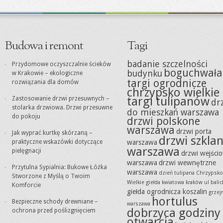
Budowa i remont
Tagi
badanie szczelności
Przydomowe oczyszczalnie ścieków
boguchwała
budynku
w Krakowie – ekologiczne
targi ogrodnicze
rozwiązania dla domów
chrzypsko wielkie
targi tulipanów
Zastosowanie drzwi przesuwnych –
dr
stolarka drzwiowa. Drzwi przesuwne
do mieszkań warszawa
do pokoju
drzwi polskone
warszawa
drzwi porta
Jak wyprać kurtkę skórzaną –
drzwi szkla
praktyczne wskazówki dotyczące
warszawa
warszawa
pielęgnacji
drzwi wejści
warszawa
drzwi wewnętrzne
Przytulna Sypialnia: Bukowe Łóżka
warszawa
dzień tulipana Chrzypsko
Stworzone z Myślą o Twoim
Wielkie
giełda kwiatowa kraków ul balic
Komforcie
giełda ogrodnicza koszalin
grzejn
hortulus
Bezpieczne schody drewniane –
warszawa
dobrzyca godziny
ochrona przed poślizgnięciem
otwarcia