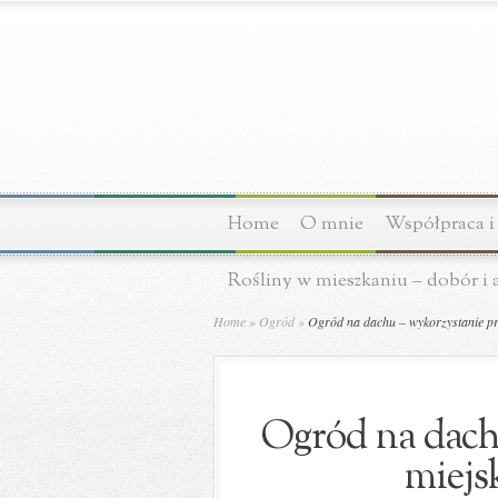
Home
O mnie
Współpraca i
Rośliny w mieszkaniu – dobór i 
Home
»
Ogród
»
Ogród na dachu – wykorzystanie prz
Ogród na dachu
miejs