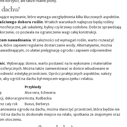
ne korzyści, ale także realne plony.
a dachu?
ujące wyzwanie, które wymaga uwzględnienia kilku kluczowych aspektów.
aściwego doboru roślin
. W takich warunkach najlepsze będą rośliny
mosferyczne, jak sukulenty, byliny czy krzewy ozdobne. Dobrze sprawdzają
e korzenie, co pozwala na ograniczenie wagi całej konstrukcji.
tem nawadniania
. W zależności od wymagań roślin, warto rozważyć
a, które zapewni regularne dostarczanie wody. Alternatywnie, można
wadniającym, co ułatwi pielęgnację ogrodu i zapewni odpowiednie
nic
. Wybierając donice, warto postawić na te wykonane z materiałów
mosferycznych. Można także zainwestować w donice wbudowane w
odnieść estetykę przestrzeni. Oprócz praktycznych aspektów, należy
e, aby ogród na dachu był miejscem wypoczynku i relaksu.
Przykłady
ę
Aloe vera, Echeveria
cji, dekoracyjne
Hosta, Rudbeckia
zez cały rok
Buxus, Berberys
anowania ogrodu na dachu, można stworzyć przestrzeń, która będzie nie
Ogród na dachu to doskonałe miejsce na relaks, spotkania ze znajomymi oraz
kim otoczeniu.