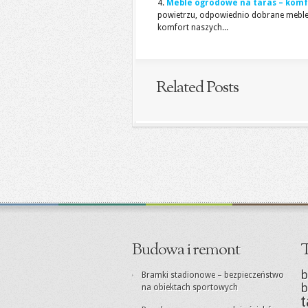
Meble ogrodowe na taras – komfo
powietrzu, odpowiednio dobrane meble
komfort naszych...
Related Posts
Budowa i remont
T
b
Bramki stadionowe – bezpieczeństwo
b
na obiektach sportowych
t