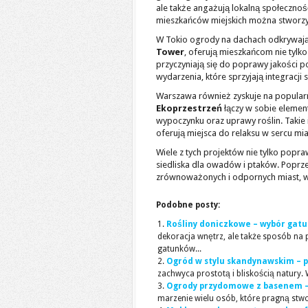
ale także angażują lokalną społecznoś
mieszkańców miejskich można stworzyć
W Tokio ogrody na dachach odkrywają 
Tower
, oferują mieszkańcom nie tylko
przyczyniają się do poprawy jakości p
wydarzenia, które sprzyjają integracji 
Warszawa również zyskuje na popula
Ekoprzestrzeń
łączy w sobie element
wypoczynku oraz uprawy roślin. Takie
oferują miejsca do relaksu w sercu mia
Wiele z tych projektów nie tylko popra
siedliska dla owadów i ptaków. Poprzez
zrównoważonych i odpornych miast, w k
Podobne posty:
Rośliny doniczkowe – wybór gatu
dekoracja wnętrz, ale także sposób n
gatunków...
Ogród w stylu skandynawskim – p
zachwyca prostotą i bliskością natury.
Ogrody przydomowe z basenem – 
marzenie wielu osób, które pragną stwo