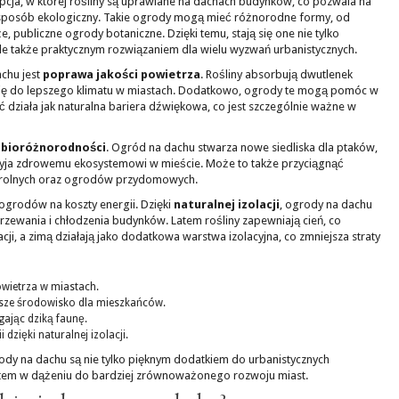
cja, w której rośliny są uprawiane na dachach budynków, co pozwala na
w sposób ekologiczny. Takie ogrody mogą mieć różnorodne formy, od
, publiczne ogrody botaniczne. Dzięki temu, stają się one nie tylko
ale także praktycznym rozwiązaniem dla wielu wyzwań urbanistycznych.
chu jest
poprawa jakości powietrza
. Rośliny absorbują dwutlenek
a się do lepszego klimatu w miastach. Dodatkowo, ogrody te mogą pomóc w
ć działa jak naturalna bariera dźwiękowa, co jest szczególnie ważne w
e
bioróżnorodności
. Ogród na dachu stwarza nowe siedliska dla ptaków,
yja zdrowemu ekosystemowi w mieście. Może to także przyciągnąć
aw rolnych oraz ogrodów przydomowych.
grodów na koszty energii. Dzięki
naturalnej izolacji
, ogrody na dachu
ewania i chłodzenia budynków. Latem rośliny zapewniają cień, co
ji, a zimą działają jako dodatkowa warstwa izolacyjna, co zmniejsza straty
wietrza w miastach.
jsze środowisko dla mieszkańców.
ając dziką faunę.
zięki naturalnej izolacji.
grody na dachu są nie tylko pięknym dodatkiem do urbanistycznych
entem w dążeniu do bardziej zrównoważonego rozwoju miast.