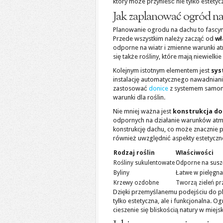
który może przynieść nie tylko estetycz
Jak zaplanować ogród n
Planowanie ogrodu na dachu to fascyn
Przede wszystkim należy zacząć od
wł
odporne na wiatr i zmienne warunki at
się także rośliny, które mają niewielki
Kolejnym istotnym elementem jest
sys
instalację automatycznego nawadniani
zastosować
donice
z systemem samona
warunki dla roślin.
Nie mniej ważna jest
konstrukcja do
odpornych na działanie warunków at
konstrukcję dachu, co może znacznie p
również uwzględnić aspekty estetyczn
Rodzaj roślin
Właściwości
Rośliny sukulentowate
Odporne na susz
Byliny
Łatwe w pielęgna
Krzewy ozdobne
Tworzą zieleń pr
Dzięki przemyślanemu podejściu do pl
tylko estetyczna, ale i funkcjonalna. 
cieszenie się bliskością natury w miejs