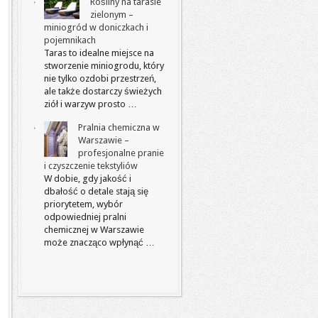
Rośliny na tarasie
zielonym –
miniogród w doniczkach i
pojemnikach
Taras to idealne miejsce na
stworzenie miniogrodu, który
nie tylko ozdobi przestrzeń,
ale także dostarczy świeżych
ziół i warzyw prosto …
Pralnia chemiczna w
Warszawie –
profesjonalne pranie
i czyszczenie tekstyliów
W dobie, gdy jakość i
dbałość o detale stają się
priorytetem, wybór
odpowiedniej pralni
chemicznej w Warszawie
może znacząco wpłynąć …