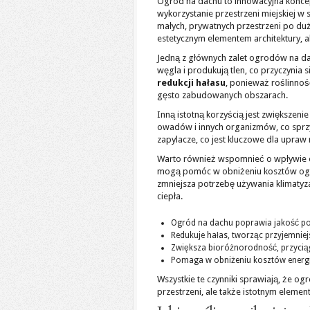
Ogród na dachu to innowacyjna koncep
wykorzystanie przestrzeni miejskiej 
małych, prywatnych przestrzeni po duże
estetycznym elementem architektury, 
Jedną z głównych zalet ogrodów na da
węgla i produkują tlen, co przyczyni
redukcji hałasu
, ponieważ roślinnoś
gęsto zabudowanych obszarach.
Inną istotną korzyścią jest zwiększeni
owadów i innych organizmów, co sprz
zapylacze, co jest kluczowe dla upr
Warto również wspomnieć o wpływie o
mogą pomóc w obniżeniu kosztów ogrz
zmniejsza potrzebę używania klimatyzac
ciepła.
Ogród na dachu poprawia jakość po
Redukuje hałas, tworząc przyjemnie
Zwiększa bioróżnorodność, przyciąg
Pomaga w obniżeniu kosztów energii d
Wszystkie te czynniki sprawiają, że o
przestrzeni, ale także istotnym elem