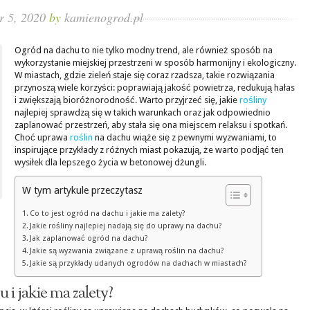
r 5, 2020
by
kamienogrod.pl
Ogród na dachu to nie tylko modny trend, ale również sposób na
wykorzystanie miejskiej przestrzeni w sposób harmonijny i ekologiczny.
W miastach, gdzie zieleń staje się coraz rzadsza, takie rozwiązania
przynoszą wiele korzyści: poprawiają jakość powietrza, redukują hałas
i zwiększają bioróżnorodność. Warto przyjrzeć się, jakie
rośliny
najlepiej sprawdzą się w takich warunkach oraz jak odpowiednio
zaplanować przestrzeń, aby stała się ona miejscem relaksu i spotkań.
Choć uprawa
roślin
na dachu wiąże się z pewnymi wyzwaniami, to
inspirujące przykłady z różnych miast pokazują, że warto podjąć ten
wysiłek dla lepszego życia w betonowej dżungli.
W tym artykule przeczytasz
Co to jest ogród na dachu i jakie ma zalety?
Jakie rośliny najlepiej nadają się do uprawy na dachu?
Jak zaplanować ogród na dachu?
Jakie są wyzwania związane z uprawą roślin na dachu?
Jakie są przykłady udanych ogrodów na dachach w miastach?
 i jakie ma zalety?