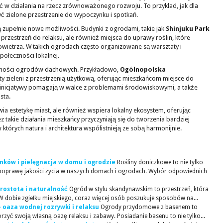
ć w działania na rzecz zrównoważonego rozwoju. To przykład, jak dla
 zielone przestrzenie do wypoczynku i spotkań.
zupełnie nowe możliwości. Budynki z ogrodami, takie jak
Shinjuku Park
 przestrzeń do relaksu, ale również miejsca do uprawy roślin, które
owietrza. W takich ogrodach często organizowane są warsztaty i
społeczności lokalnej.
rności ogrodów dachowych. Przykładowo,
Ogólnopolska
y zieleni z przestrzenią użytkową, oferując mieszkańcom miejsce do
 inicjatywy pomagają w walce z problemami środowiskowymi, a także
sta.
wia estetykę miast, ale również wspiera lokalny ekosystem, oferując
 takie działania mieszkańcy przyczyniają się do tworzenia bardziej
tórych natura i architektura współistnieją ze sobą harmonijnie.
nków i pielęgnacja w domu i ogrodzie
Rośliny doniczkowe to nie tylko
a poprawę jakości życia w naszych domach i ogrodach. Wybór odpowiednich
rostota i naturalność
Ogród w stylu skandynawskim to przestrzeń, która
 W dobie zgiełku miejskiego, coraz więcej osób poszukuje sposobów na...
oaza wodnej rozrywki i relaksu
Ogrody przydomowe z basenem to
rzyć swoją własną oazę relaksu i zabawy. Posiadanie basenu to nie tylko...