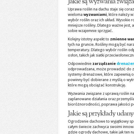
Jakie są wyzwania związa
Uprawa roślin na dachu staje się cora
wieloma
wyzwaniami
, które należy 
wybór roślin oraz ich układ. Wysokie r
mniejsze rośliny. Dlatego ważne jest,
sobie wzajemnie sprzyjać.
Kolejny istotny aspekt to
zmienne wa
tych na gruncie. Rośliny mogą być nara
temperatury. Dlatego wybór roślin odp
osłon, takich jak siatki przeciwsłonecz
Odpowiednie
zarządzanie
drenaże
odprowadzana, może prowadzić do zal
systemy drenażowe, które zapewnią op
powinny być dobierane z myślą o wytrz
które mogą obciążać konstrukcję.
Wyzwania związane z uprawą roślin 
zaplanowane działania oraz przemyślan
bioróżnorodności, poprawa jakości pow
Jakie są przykłady uda
Ogrodzenie dachowe to wyjątkowy spos
całym świecie zachwyca swoimi innowa
gdzie ogrody dachowe, takie jak ten 