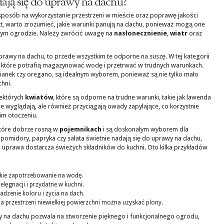
adają się do uprawy na dachu?
sposób na wykorzystanie przestrzeni w mieście oraz poprawę jakości
ekt, warto zrozumieć, jakie warunki panują na dachu, ponieważ mogą one
yjnym ogrodzie. Należy zwrócić uwagę na
nasłonecznienie
,
wiatr
oraz
 uprawy na dachu, to przede wszystkim te odporne na suszę. W tej kategorii
, które potrafią magazynować wodę i przetrwać w trudnych warunkach.
ymianek czy oregano, są idealnym wyborem, ponieważ są nie tylko mało
hni.
ektórych
kwiatów
, które są odporne na trudne warunki, takie jak lawenda
knie wyglądają, ale również przyciągają owady zapylające, co korzystnie
m otoczeniu.
tóre dobrze rosną w
pojemnikach
i są doskonałym wyborem dla
pomidory, papryka czy sałata świetnie nadają się do uprawy na dachu,
h uprawa dostarcza świeżych składników do kuchni. Oto kilka przykładów
iskie zapotrzebowanie na wodę.
ielęgnacji i przydatne w kuchni.
wadzenie koloru i życia na dach.
na przestrzeni niewielkiej powierzchni można uzyskać plony.
 na dachu pozwala na stworzenie pięknego i funkcjonalnego ogrodu,