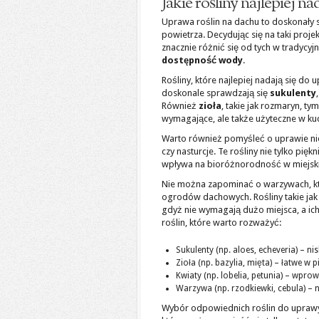
Jakie rośliny najlepiej n
Uprawa roślin na dachu to doskonały 
powietrza. Decydując się na taki proj
znacznie różnić się od tych w tradyc
dostępność wody
.
Rośliny, które najlepiej nadają się do
doskonale sprawdzają się
sukulenty
Również
zioła
, takie jak rozmaryn, t
wymagające, ale także użyteczne w kuc
Warto również pomyśleć o uprawie ni
czy nasturcje. Te rośliny nie tylko pię
wpływa na bioróżnorodność w miejski
Nie można zapominać o warzywach, k
ogrodów dachowych. Rośliny takie jak 
gdyż nie wymagają dużo miejsca, a ic
roślin, które warto rozważyć:
Sukulenty (np. aloes, echeveria) – n
Zioła (np. bazylia, mięta) – łatwe w p
Kwiaty (np. lobelia, petunia) – wpro
Warzywa (np. rzodkiewki, cebula) – 
Wybór odpowiednich roślin do uprawy