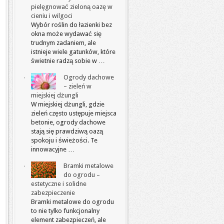
pielęgnować zieloną oazę w
cieniu i wilgoci
Wybór roślin do łazienki bez
okna może wydawać się
trudnym zadaniem, ale
istnieje wiele gatunków, które
świetnie radzą sobie w …
Ogrody dachowe
– zieleń w
miejskiej dżungli
W miejskiej dżungli, gdzie
zieleń często ustępuje miejsca
betonie, ogrody dachowe
stają się prawdziwą oazą
spokoju i świeżości. Te
innowacyjne …
Bramki metalowe
do ogrodu –
estetyczne i solidne
zabezpieczenie
Bramki metalowe do ogrodu
to nie tylko funkcjonalny
element zabezpieczeń, ale