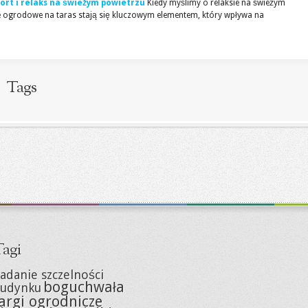
rt i relaks na świeżym powietrzu
Kiedy myślimy o relaksie na świeżym
 ogrodowe na taras stają się kluczowym elementem, który wpływa na
Tags
agi
adanie szczelności
boguchwała
udynku
argi ogrodnicze