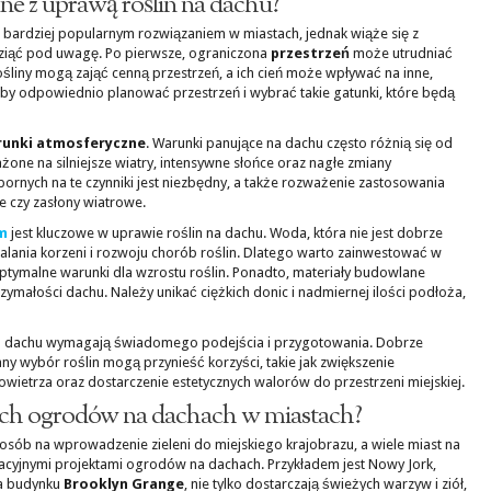
ne z uprawą roślin na dachu?
z bardziej popularnym rozwiązaniem w miastach, jednak wiąże się z
wziąć pod uwagę. Po pierwsze, ograniczona
przestrzeń
może utrudniać
ośliny mogą zająć cenną przestrzeń, a ich cień może wpływać na inne,
 aby odpowiednio planować przestrzeń i wybrać takie gatunki, które będą
runki atmosferyczne
. Warunki panujące na dachu często różnią się od
żone na silniejsze wiatry, intensywne słońce oraz nagłe zmiany
ornych na te czynniki jest niezbędny, a także rozważenie zastosowania
ne czy zasłony wiatrowe.
m
jest kluczowe w uprawie roślin na dachu. Woda, która nie jest dobrze
ania korzeni i rozwoju chorób roślin. Dlatego warto zainwestować w
tymalne warunki dla wzrostu roślin. Ponadto, materiały budowlane
ymałości dachu. Należy unikać ciężkich donic i nadmiernej ilości podłoża,
na dachu wymagają świadomego podejścia i przygotowania. Dobrze
y wybór roślin mogą przynieść korzyści, takie jak zwiększenie
ietrza oraz dostarczenie estetycznych walorów do przestrzeni miejskiej.
nych ogrodów na dachach w miastach?
ób na wprowadzenie zieleni do miejskiego krajobrazu, a wiele miast na
cyjnymi projektami ogrodów na dachach. Przykładem jest Nowy Jork,
na budynku
Brooklyn Grange
, nie tylko dostarczają świeżych warzyw i ziół,