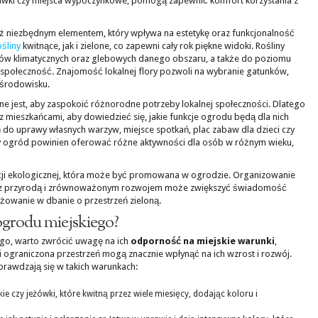
k ławki czy miejsca wypoczynkowe, pomogą zapewnić komfort korzystania z
ż niezbędnym elementem, który wpływa na estetykę oraz funkcjonalność
ośliny
kwitnące, jak i zielone, co zapewni cały rok piękne widoki. Rośliny
w klimatycznych oraz glebowych danego obszaru, a także do poziomu
ić społeczność. Znajomość lokalnej flory pozwoli na wybranie gatunków,
 środowisku.
 jest, aby zaspokoić różnorodne potrzeby lokalnej społeczności. Dlatego
z mieszkańcami, aby dowiedzieć się, jakie funkcje ogrodu będą dla nich
 do uprawy własnych warzyw, miejsce spotkań, plac zabaw dla dzieci czy
ny ogród powinien oferować różne aktywności dla osób w różnym wieku,
i ekologicznej, która może być promowana w ogrodzie. Organizowanie
h z przyrodą i zrównoważonym rozwojem może zwiększyć świadomość
żowanie w dbanie o przestrzeń zieloną.
 ogrodu miejskiego?
ego, warto zwrócić uwagę na ich
odporność na miejskie warunki
,
 ograniczona przestrzeń mogą znacznie wpłynąć na ich wzrost i rozwój.
prawdzają się w takich warunkach:
ie czy jeżówki, które kwitną przez wiele miesięcy, dodając koloru i