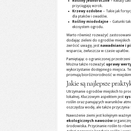
Rośliny jednoroczne
– Kwiaty taki
przyciągają wzrok.
Krzewy ozdobne
– Takie jak forsyc
dla ptaków i owadów.
Rośliny miododajne
– Gatunki tak
ekosystem ogrodu.
Warto również rozważyć zastosowanie
dodając zieleni do ogrodów miejskich 
zwrócić uwagę, jest
nawadnianie i p
wsparcia, zwłaszcza w czasie upałów.
Pamiętając o ograniczonej przestrzeni
Można także rozważyć
uprawy wert
wykorzystanie dostępnego miejsca. Teg
promują bioróżnorodność w miejskim 
Jakie są najlepsze prak
Utrzymanie ogrodów miejskich to pro
lokalnej. Kluczowym aspektem jest
sy
roślin oraz panujących warunków atmo
oszczędza wodę, ale także przyczynia
Nawożenie ziemi jest kolejnym ważnym
ekologicznych nawozów
organicznyc
środowiska. Przycinanie roślin to rów