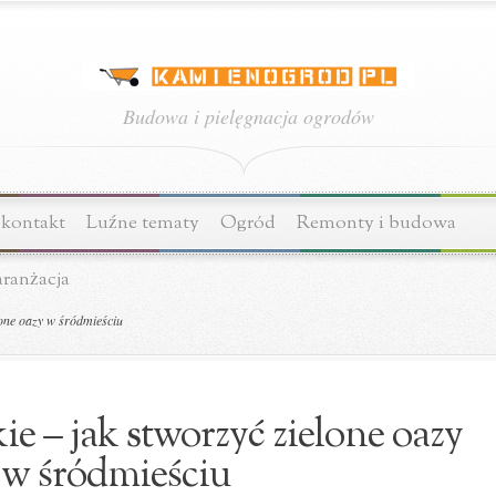
Budowa i pielęgnacja ogrodów
 kontakt
Luźne tematy
Ogród
Remonty i budowa
aranżacja
lone oazy w śródmieściu
e – jak stworzyć zielone oazy
w śródmieściu