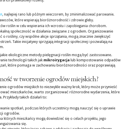
iera ich prawidłowy rozwój.
in
, najlepiej rano lub późnym wieczorem, by zminimalizować parowanie.
wozów, które wspierają bioróżnorodność i zdrowie gleby.
w roślin w celu wspierania ich wzrostu i zapobiegania chorobom.
okalną społeczność w działania związane z ogrodem. Organizowanie
bać o rośliny, czy wspólne akcje sprzątania, mogą znacznie zwiększyć
rzeń. Takie inicjatywy sprzyjają integracji społecznej i pozwalają na
em.
jakie ekologiczne metody pielęgnacji roślin mogą być zastosowane.
ie technologii takich jak
mikroirygacja
lub kompostowanie odpadów
wiązań, które pomaga w zachowaniu bioróżnorodności oraz poprawiają
zność w tworzenie ogrodów miejskich?
nie ogrodów miejskich to niezwykle ważny krok, który może przynieść
gażować mieszkańców, warto zorganizować różnorodne wydarzenia, które
 Przykłady takich działań to:
wanie spotkań, podczas których uczestnicy mogą nauczyć się o uprawie
cji ogrodów.
 na których mieszkańcy mogą dowiedzieć się o celach projektu, jego
angażowania się.