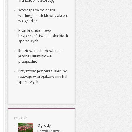
aranżację i dekorację
Wodospady do oczka
wodnego – efektowny akcent
w ogrodzie
Bramki stadionowe –
bezpieczeństwo na obiektach
sportowych
Rusztowania budowlane –
jezdne i aluminiowe
przejezdne
Przyszłość jest teraz: Kierunki
rozwoju w projektowaniu hal
sportowych
PORADY
Ogrody
przydomowe –