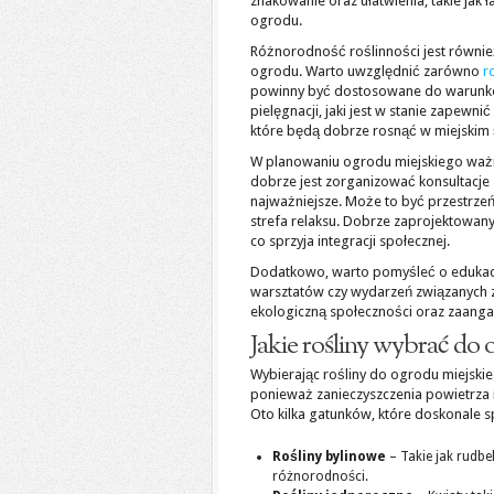
znakowanie oraz ułatwienia, takie ja
ogrodu.
Różnorodność roślinności jest równie
ogrodu. Warto uwzględnić zarówno
r
powinny być dostosowane do warunkó
pielęgnacji, jaki jest w stanie zapewn
które będą dobrze rosnąć w miejskim
W planowaniu ogrodu miejskiego ważne
dobrze jest zorganizować konsultacje 
najważniejsze. Może to być przestrzeń
strefa relaksu. Dobrze zaprojektowa
co sprzyja integracji społecznej.
Dodatkowo, warto pomyśleć o edukacj
warsztatów czy wydarzeń związanyc
ekologiczną społeczności oraz zaanga
Jakie rośliny wybrać do
Wybierając rośliny do ogrodu miejski
ponieważ zanieczyszczenia powietrza i
Oto kilka gatunków, które doskonale s
Rośliny bylinowe
– Takie jak rudbek
różnorodności.