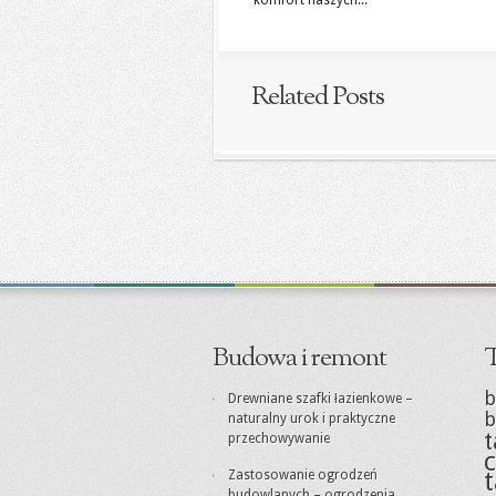
komfort naszych...
Related Posts
Budowa i remont
T
b
Drewniane szafki łazienkowe –
b
naturalny urok i praktyczne
t
przechowywanie
c
Zastosowanie ogrodzeń
budowlanych – ogrodzenia