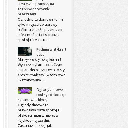
kreatywne pomysły na
zagospodarowanie
przestrzeni
Ogrody przydomowe to nie
tylko miejsce do uprawy
roślin, ale także przestrzeń,
która może stać się oazą
spokoju i relaksu. …
Kuchnia w stylu art
deco
Marzysz o stylowej kuchni?
Wybierz styl art deco! Czym
jest art deco? Art Deco to styl
architektoniczny i wzornictwa
ukształtowany …
Ogrody zimowe –
rośliny i dekoracje
na zimowe chłody
Ogrody zimowe to
prawdziwa oaza spokoju i
bliskości natury, nawet w
najchłodniejsze dni.
Zastanawiasz się, jak