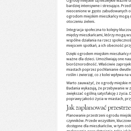
Ogrody miejskie są niezwykle ważne dl
bardziej intensywne i stresujące. Prze
nieocenione w gęsto zabudowanych obs
ogrodom miejskim mieszkańcy mogą ode
otoczeniu zieleni.
Integracja społeczna to kolejny klucz
między mieszkańcami, którzy mogą ws
wspólne działania na rzecz społecznośc
miejscem spotkań, a ich obecność przy
Dzięki ogrodem miejskim mieszkańcy ma
ważne dla dzieci. Umożliwiają one nau
bioróżnorodność. Właściwie zaprojek
miastach poprzez pochłanianie dwutlen
roślin i zwierząt, co z kolei wpływa 
Warto zauważyć, że ogrody miejskie 
Badania wykazują, że przebywanie w z
zwiększać ogólną satysfakcję z życia.
poprawy jakości życia w miastach, prz
Jak zaplanować przestrz
Planowanie przestrzeni ogrodu miejsk
czynników. Przede wszystkim, kluczowe
dostępne dla mieszkańców, w tym osób