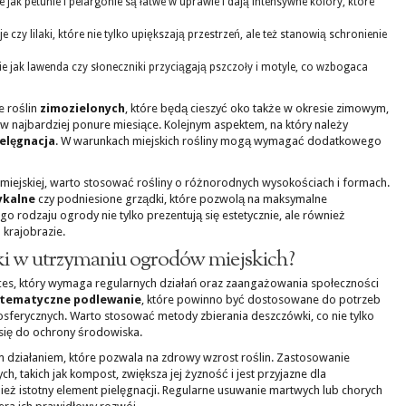
e jak petunie i pelargonie są łatwe w uprawie i dają intensywne kolory, które
je czy lilaki, które nie tylko upiększają przestrzeń, ale też stanowią schronienie
ie jak lawenda czy słoneczniki przyciągają pszczoły i motyle, co wzbogaca
 roślin
zimozielonych
, które będą cieszyć oko także w okresie zimowym,
w najbardziej ponure miesiące. Kolejnym aspektem, na który należy
ielęgnacja
. W warunkach miejskich rośliny mogą wymagać dodatkowego
 miejskiej, warto stosować rośliny o różnorodnych wysokościach i formach.
ykalne
czy podniesione grządki, które pozwolą na maksymalne
o rodzaju ogrody nie tylko prezentują się estetycznie, ale również
krajobrazie.
tyki w utrzymaniu ogrodów miejskich?
ces, który wymaga regularnych działań oraz zaangażowania społeczności
stematyczne podlewanie
, które powinno być dostosowane do potrzeb
sferycznych. Warto stosować metody zbierania deszczówki, co nie tylko
 się do ochrony środowiska.
 działaniem, które pozwala na zdrowy wzrost roślin. Zastosowanie
h, takich jak kompost, zwiększa jej żyzność i jest przyjazne dla
nież istotny element pielęgnacji. Regularne usuwanie martwych lub chorych