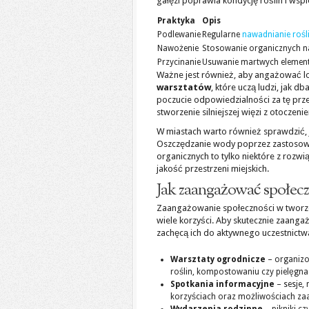
gałęzi poprawia kondycję roślin i wsp
Praktyka
Opis
Podlewanie
Regularne
nawadnianie rośl
Nawożenie
Stosowanie organicznych na
Przycinanie
Usuwanie martwych elementó
Ważne jest również, aby angażować l
warsztatów
, które uczą ludzi, jak d
poczucie odpowiedzialności za tę przest
stworzenie silniejszej więzi z otoczeni
W miastach warto również sprawdzić, 
Oszczędzanie wody poprzez zastosowan
organicznych to tylko niektóre z roz
jakość przestrzeni miejskich.
Jak zaangażować społec
Zaangażowanie społeczności w tworze
wiele korzyści. Aby skutecznie zaan
zachęcą ich do aktywnego uczestnictwa.
Warsztaty ogrodnicze
– organizo
roślin, kompostowaniu czy pielęgna
Spotkania informacyjne
– sesje,
korzyściach oraz możliwościach za