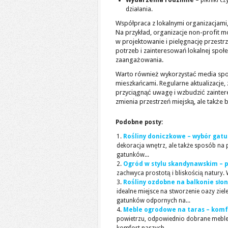
Wydarzenia rodzinne
– pikniki c
działania.
Współpraca z lokalnymi organizacjam
Na przykład, organizacje non-profi
w projektowanie i pielęgnację przestrz
potrzeb i zainteresowań lokalnej społe
zaangażowania.
Warto również wykorzystać media spo
mieszkańcami. Regularne aktualizacje
przyciągnąć uwagę i wzbudzić zainter
zmienia przestrzeń miejską, ale także 
Podobne posty:
Rośliny doniczkowe – wybór gatu
dekoracja wnętrz, ale także sposób n
gatunków...
Ogród w stylu skandynawskim – p
zachwyca prostotą i bliskością natury.
Rośliny ozdobne na balkonie sł
idealne miejsce na stworzenie oazy ziel
gatunków odpornych na...
Meble ogrodowe na taras – komfo
powietrzu, odpowiednio dobrane meble