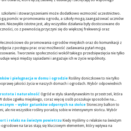
zy dni otwarte, które łączą zabawę z edukacją i zachęcają do wspólnego
i, szkołami i stowarzyszeniami może dodatkowo wzmocnić uczestnictwo.
t mogą pomóc w promowaniu ogrodu, a szkoły mogą zaangażować uczniów
eni. Niezwykle istotne jest, aby wszystkie działania były dostosowane do
czności, co z pewnością przyczyni się do większej frekwencji oraz
łecznościowe do promowania ogrodów miejskich oraz do komunikacji z
, zdjęcia z postępu prac oraz możliwość zadawania pytań mogą
esowanie. Tworzenie społeczności wokół takiego przedsięwzięcia nie tylko
buduje więzi między sąsiadami i angażuje ich w życie wspólnoty.
nków i pielęgnacja w domu i ogrodzie
Rośliny doniczkowe to nie tylko
a poprawę jakości życia w naszych domach i ogrodach. Wybór odpowiednich
rostota i naturalność
Ogród w stylu skandynawskim to przestrzeń, która
 W dobie zgiełku miejskiego, coraz więcej osób poszukuje sposobów na...
onecznym – wybór gatunków odpornych na słońce
Słoneczny balkon to
eni, ale nie wszystkie rośliny poradzą sobie w intensywnym słońcu. Wybór
rt i relaks na świeżym powietrzu
Kiedy myślimy o relaksie na świeżym
 ogrodowe na taras stają się kluczowym elementem, który wpływa na