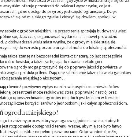
a społeczności, zwłaszcza w czasach, gdy życie w miastach staje się coraz
de wszystkim oferują przestrzeń do relaksu i wypoczynku, co jest
zarach, gdzie dostęp do przyrody jest często ograniczony. Dzięki
rwać się od miejskiego zgiełku i cieszyć się chwilemi spokoju w
owy aspekt ogrodów miejskich. Te przestrzenie sprzyjają budowaniu więzi
pólnie spędzać czas, organizować wydarzenia, a nawet prowadzić
i. Z doświadczeń wielu miast wynika, że ogrody miejskie stają się
czynia się do wzrostu poczucia przynależności do lokalnej społeczności.
ją także szansę na bezpośredni kontakt z naturą, co jest szczególnie
kę o środowisku, a także zachęcają do dbania o ekologię i
towane ogrody mogą przyczynić się do poprawy jakości powietrza w
ku węgla i produkcję tlenu. Dają one schronienie także dla wielu gatunków
na wzbogacenie miejskiego ekosystemu.
mają również pozytywny wpływ na zdrowie psychiczne mieszkańców.
ielonej przestrzeni może redukować stres, poprawiać nastrój oraz
 Dlatego upowszechnianie ogrodów miejskich jest krokiem w kierunku
ynosząc liczne korzyści zarówno jednostkom, jak i całym społecznościom.
eń ogrodu miejskiego?
iego to złożony proces, który wymaga uwzględnienia wielu istotnych
 jest rozpoznanie dostępności terenu. Ważne, aby miejsce było łatwo
 starszych i osób z niepełnosprawnościami. Odpowiednie ścieżki,