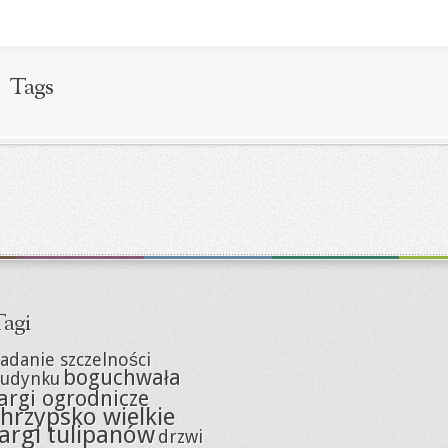
Tags
agi
adanie szczelności
boguchwała
udynku
argi ogrodnicze
hrzypsko wielkie
targi tulipanów
drzwi