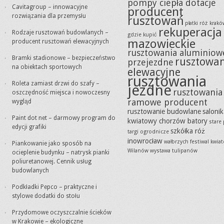
pompy ciepła dotacje
Cavitagroup – innowacyjne
producent
rozwiązania dla przemysłu
rusztowań
płatki róż krak
rekuperacja
Rodzaje rusztowań budowlanych –
gdzie kupić
mazowieckie
producent rusztowań elewacyjnych
rusztowania aluminiow
Bramki stadionowe – bezpieczeństwo
rusztowa
przejezdne
na obiektach sportowych
elewacyjne
rusztowania
Roleta zamiast drzwi do szafy –
jezdne
rusztowania
oszczędność miejsca i nowoczesny
ramowe producent
wygląd
rusztowanie budowlane
salonik
Paint dot net – darmowy program do
kwiatowy chorzów batory
stare
edycji grafiki
szkółka róż
targi ogrodnicze
inowrocław
wałbrzych festiwal kwia
Piankowanie jako sposób na
Wilanów wystawa tulipanów
ocieplenie budynku – natrysk pianki
poliuretanowej. Cennik usług
budowlanych
Podkładki Pepco – praktyczne i
stylowe dodatki do stołu
Przydomowe oczyszczalnie ścieków
w Krakowie – ekologiczne