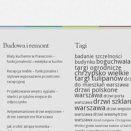
Budowa i remont
Tagi
badanie szczelności
Blaty kuchenne w Piasecznie –
boguchwała
budynku
funkcjonalność i estetyka w kuchni
targi ogrodnicze
chrzypsko wielkie
Recepcja meble – funkcjonalne i
targi tulipanów
stylowe wyposażenie przestrzeni
dr
recepcyjnej
do mieszkań warszawa
drzwi polskone
Projektowanie wnętrz sypialni –
warszawa
drzwi porta
stwórz przytulne miejsce do
drzwi szkla
odpoczynku
warszawa
warszawa
drzwi wejści
Antywłamaniowe drzwi wejściowe –
warszawa
drzwi wewnętrzne
drzwi zewnętrzne Warszawa
warszawa
dzień tulipana Chrzypsko
Wielkie
giełda kwiatowa kraków ul balic
Jak zrobić atrapę kominka –