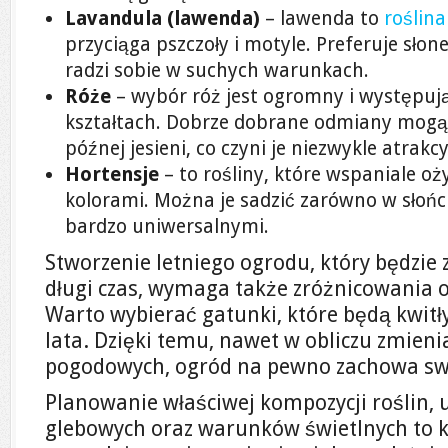
Lavandula (lawenda)
– lawenda to
roślina
przyciąga pszczoły i motyle. Preferuje sło
radzi sobie w suchych warunkach.
Róże
– wybór róż jest ogromny i występuj
kształtach. Dobrze dobrane odmiany mogą
późnej jesieni, co czyni je niezwykle atrakc
Hortensje
– to rośliny, które wspaniale o
kolorami. Można je sadzić zarówno w słońcu, 
bardzo uniwersalnymi.
Stworzenie letniego ogrodu, który będzie
długi czas, wymaga także zróżnicowania o
Warto wybierać gatunki, które będą kwi
lata. Dzięki temu, nawet w obliczu zmien
pogodowych, ogród na pewno zachowa sw
Planowanie właściwej kompozycji roślin
glebowych oraz warunków świetlnych to k