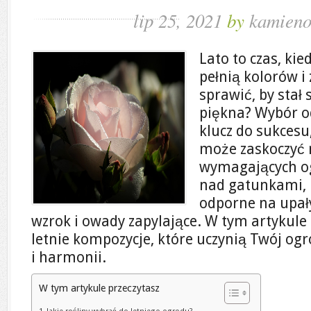
lip 25, 2021
by
kamieno
Lato to czas, ki
pełnią kolorów i
sprawić, by stał
piękna? Wybór 
klucz do sukcesu
może zaskoczyć 
wymagających o
nad gatunkami, k
odporne na upały
wzrok i owady zapylające. W tym artykule 
letnie kompozycje, które uczynią Twój og
i harmonii.
W tym artykule przeczytasz