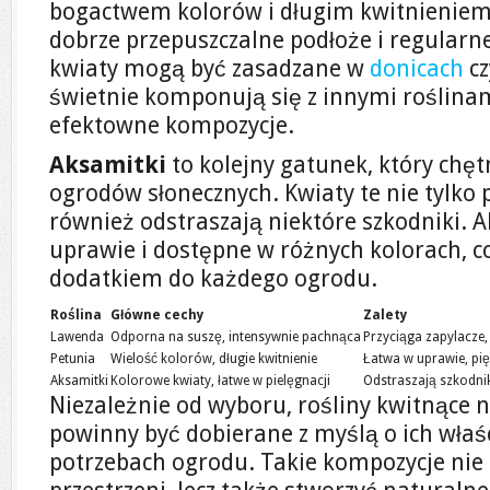
bogactwem kolorów i długim kwitnieniem.
dobrze przepuszczalne podłoże i regularne
kwiaty mogą być zasadzane w
donicach
cz
świetnie komponują się z innymi roślina
efektowne kompozycje.
Aksamitki
to kolejny gatunek, który chęt
ogrodów słonecznych. Kwiaty te nie tylko 
również odstraszają niektóre szkodniki. A
uprawie i dostępne w różnych kolorach, co
dodatkiem do każdego ogrodu.
Roślina
Główne cechy
Zalety
Lawenda
Odporna na suszę, intensywnie pachnąca
Przyciąga zapylacze
Petunia
Wielość kolorów, długie kwitnienie
Łatwa w uprawie, pi
Aksamitki
Kolorowe kwiaty, łatwe w pielęgnacji
Odstraszają szkodnik
Niezależnie od wyboru, rośliny kwitnące 
powinny być dobierane z myślą o ich właś
potrzebach ogrodu. Takie kompozycje nie