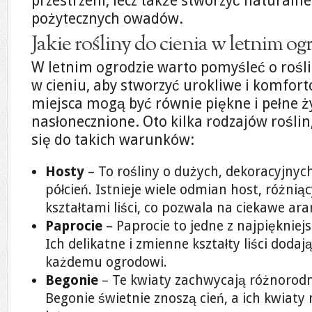
przestrzeni, lecz także stworzyć naturalne
pożytecznych owadów.
Jakie rośliny do cienia w letnim og
W letnim ogrodzie warto pomyśleć o rośli
w cieniu, aby stworzyć urokliwe i komfort
miejsca mogą być równie piękne i pełne ży
nasłonecznione. Oto kilka rodzajów roślin
się do takich warunków:
Hosty
– To rośliny o dużych, dekoracyjnych l
półcień. Istnieje wiele odmian host, różnią
kształtami liści, co pozwala na ciekawe ara
Paprocie
– Paprocie to jedne z najpiękniej
Ich delikatne i zmienne kształty liści doda
każdemu ogrodowi.
Begonie
– Te kwiaty zachwycają różnorodn
Begonie świetnie znoszą cień, a ich kwiaty