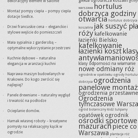
giełda ogrodnicza koszalin
dekoracyjny element w salonie
grzejn
hortulus
warszawa
Montaż pompy ciepła – pompy ciepła
dobrzyca godziny
dotacje Siedlce.
otwarcia
hortulus dobrzyca
jak suszyć pła
Drzwi francuskie cena – eleganckie i
koszalina
róży
stylowe wejście do pomieszczeń
kafelkowanie
łazienki Bielsko
Mała sypialnia z garderobą –
kafelkowanie
optymalne wykorzystanie przestrzeni
łazienki koszt
klas
antywłamaniowoś
Kuchnie dębowe – naturalna
klasy odporności na włamanie
elegancja w aranżacji kuchni
nowe odmiany róż
Naprawa maszyn budowlanych w
ogrodnik w opatówku
ogrody hortulu
ogrodzenia
Krakowie. Do kogo zwrócić się
dobrzyca
najlepiej?
panelowe montaż
ogrodzenia przestawn
Panele drewniane – naturalny wygląd
Ogrodzenia
i trwałość na podłodze
tymczasowe Warsz
ogród botaniczny łódź tulipany
Ocieplanie domów.
opatówek ogrodnik
ośrodki sportowe
Hamak własnej roboty – kreatywne
mazurach
piece co
pomysły na relaksacyjny kącik w
Warszawa
ogrodzie
plantacja róż