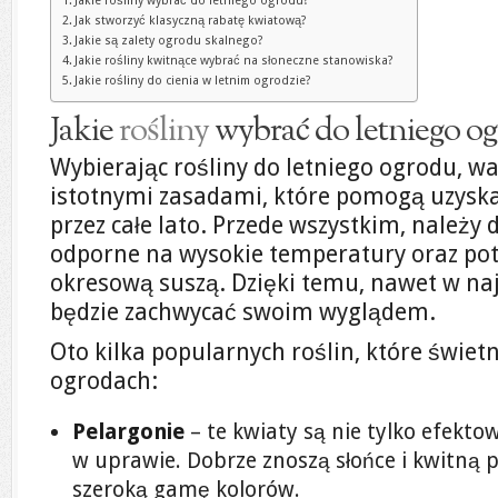
Jakie rośliny wybrać do letniego ogrodu?
Jak stworzyć klasyczną rabatę kwiatową?
Jakie są zalety ogrodu skalnego?
Jakie rośliny kwitnące wybrać na słoneczne stanowiska?
Jakie rośliny do cienia w letnim ogrodzie?
Jakie
rośliny
wybrać do letniego o
Wybierając rośliny do letniego ogrodu, w
istotnymi zasadami, które pomogą uzyska
przez całe lato. Przede wszystkim, należy 
odporne na wysokie temperatury oraz potr
okresową suszą. Dzięki temu, nawet w naj
będzie zachwycać swoim wyglądem.
Oto kilka popularnych roślin, które świet
ogrodach:
Pelargonie
– te kwiaty są nie tylko efekto
w uprawie. Dobrze znoszą słońce i kwitną pr
szeroką gamę kolorów.