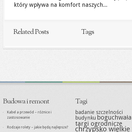
który wpływa na komfort naszych...
Related Posts
Tags
Budowa i remont
Tagi
badanie szczelności
Kabel a przewód – różnice i
boguchwała
budynku
zastosowanie
targi ogrodnicze
chrzypsko wielkie
Rodzaje rolety – jakie będą najlepsze?