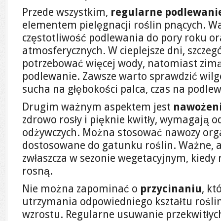
Przede wszystkim,
regularne podlewani
elementem pielęgnacji roślin pnących. W
częstotliwość podlewania do pory roku o
atmosferycznych. W cieplejsze dni, szczeg
potrzebować więcej wody, natomiast zim
podlewanie. Zawsze warto sprawdzić wilgot
sucha na głębokości palca, czas na podlew
Drugim ważnym aspektem jest
nawożen
zdrowo rosły i pięknie kwitły, wymagają 
odżywczych. Można stosować nawozy orga
dostosowane do gatunku roślin. Ważne, a
zwłaszcza w sezonie wegetacyjnym, kiedy 
rosną.
Nie można zapominać o
przycinaniu
, kt
utrzymania odpowiedniego kształtu roślin
wzrostu. Regularne usuwanie przekwitłyc