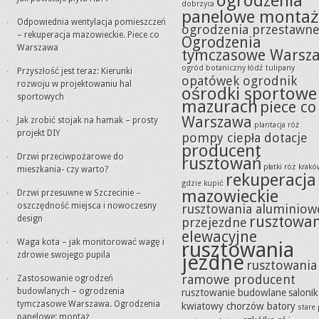
ogrodzenia
dobrzyca
panelowe montaż
Odpowiednia wentylacja pomieszczeń
ogrodzenia przestawn
– rekuperacja mazowieckie. Piece co
Ogrodzenia
Warszawa
tymczasowe Warsz
ogród botaniczny łódź tulipany
Przyszłość jest teraz: Kierunki
opatówek ogrodnik
rozwoju w projektowaniu hal
ośrodki sportowe
sportowych
mazurach
piece co
Warszawa
Jak zrobić stojak na hamak – prosty
plantacja róż
projekt DIY
pompy ciepła dotacje
producent
Drzwi przeciwpożarowe do
rusztowań
płatki róż krak
mieszkania- czy warto?
rekuperacja
gdzie kupić
mazowieckie
Drzwi przesuwne w Szczecinie –
oszczędność miejsca i nowoczesny
rusztowania aluminiow
rusztowa
design
przejezdne
elewacyjne
Waga kota – jak monitorować wagę i
rusztowania
zdrowie swojego pupila
jezdne
rusztowania
ramowe producent
Zastosowanie ogrodzeń
budowlanych – ogrodzenia
rusztowanie budowlane
salonik
tymczasowe Warszawa. Ogrodzenia
kwiatowy chorzów batory
stare
panelowe: montaż