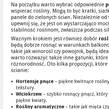
Na początku warto wybrać odpowiednie
p
wspierać rośliny. Mogą to być kratki, siatk
panele do zielonych ścian. Niezależnie o
upewnij się, że jest on wystarczająco moc
stabilność roślinom, zwłaszcza podczas si
Ważnym krokiem jest również dobór
rośl
będą dobrze rosnąć w warunkach balkono
takie jak winorośl czy powojnik, będą id
warto rozważyć także inne gatunki, któ
różnorodność. Oto kilka propozycji, które
ścianie:
Hortensje pnące
– piękne kwitnące rośliny
tekstury.
Wiciokrzew
– szybko rosnący pnącz, który 
piękne kwiaty.
Rośliny aromatyczne
– takie jak mięta czy