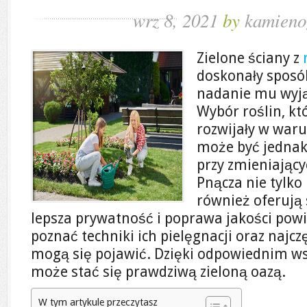
wrz 8, 2021
by
kamieno
Zielone ściany z
doskonały sposó
nadanie mu wyj
Wybór roślin, kt
rozwijały w war
może być jednak
przy zmieniający
Pnącza nie tylko 
również oferują s
lepsza prywatność i poprawa jakości powi
poznać techniki ich pielęgnacji oraz najcz
mogą się pojawić. Dzięki odpowiednim w
może stać się prawdziwą zieloną oazą.
W tym artykule przeczytasz