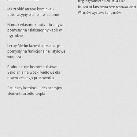
szkółka róż
targi ogrodnicze
inowrocław
wałbrzych festiwal kwia
Jak zrobić atrapę kominka –
Wilanów wystawa tulipanów
dekoracyjny element w salonie
Hamak własnej roboty – kreatywne
pomysły na relaksacyjny kącik w
ogrodzie
Leroy Merlin łazienka inspiracje –
pomysły na funkcjonalne i stylowe
wnętrza
Podnoszenie bezpieczeństwa:
Szkolenia na wózki widłowe dla
nowoczesnego pracownika
Sztuczny kominek – dekoracyjny
element i źródło ciepła