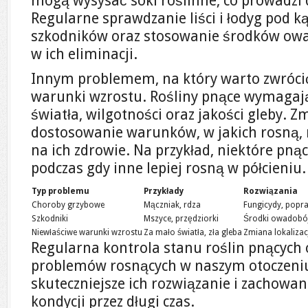
mogą wysysać soki roślinne, co prowadzi d
Regularne sprawdzanie liści i łodyg pod 
szkodników oraz stosowanie środków ow
w ich eliminacji.
Innym problemem, na który warto zwróci
warunki wzrostu. Rośliny pnące wymagają
światła, wilgotności oraz jakości gleby. 
dostosowanie warunków, w jakich rosną,
na ich zdrowie. Na przykład, niektóre pnąc
podczas gdy inne lepiej rosną w półcieniu.
Typ problemu
Przykłady
Rozwiązania
Choroby grzybowe
Mączniak, rdza
Fungicydy, popra
Szkodniki
Mszyce, przędziorki
Środki owadobój
Niewłaściwe warunki wzrostu
Za mało światła, zła gleba
Zmiana lokalizac
Regularna kontrola stanu roślin pnących
problemów rosnących w naszym otoczeniu
skuteczniejsze ich rozwiązanie i zachowan
kondycji przez długi czas.