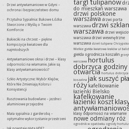
targi tulipanów
dr
Drzwi antywłamaniowe w Gdyni –
do mieszkań warszawa
ochrona i bezpieczeństwo domu
drzwi polskone
warszawa
drzwi porta
Przytulna Sypialnia: Bukowe Łóżka
drzwi szkla
Stworzone z Myślą o Twoim
warszawa
warszawa
Komforcie
drzwi wejści
warszawa
drzwi wewnętrzne
Bukieciki na chrzest – piękne
warszawa
dzień tulipana Chrzypsko
kompozycje kwiatowe dla
Wielkie
giełda kwiatowa kraków ul balic
najmłodszych
giełda ogrodnicza koszalin
grzejn
hortulus
Antywłamaniowe okna i drzwi – klasy
warszawa
odporności na włamanie. Jakie są
dobrzyca godziny
klasy antywłamaniowości?
otwarcia
hortulus dobrzyca
jak suszyć pła
Szkło Artystyczne: Wybór Klejów,
koszalina
róży
Które Nie Zmieniają Koloru i
kafelkowanie
Konsystencji
łazienki Bielsko
kafelkowanie
Rusztowania budowlane – jezdne i
łazienki koszt
klas
aluminiowe przejezdne
antywłamaniowoś
klasy odporności na włamanie
Mała sypialnia z garderobą –
nowe odmiany róż
optymalne wykorzystanie przestrzeni
ogrodnik w opatówku
ogrody hortulu
Jak powstaje płyta HDF?