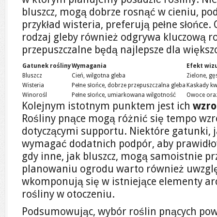
bluszcz, mogą dobrze rosnąć w cieniu, pod
przykład wisteria, preferują pełne słońce.
rodzaj gleby również odgrywa kluczową rol
przepuszczalne będą najlepsze dla większo
Gatunek rośliny
Wymagania
Efekt wiz
Bluszcz
Cień, wilgotna gleba
Zielone, gę
Wisteria
Pełne słońce, dobrze przepuszczalna gleba
Kaskady kw
Winorośl
Pełne słońce, umiarkowana wilgotność
Owoce oraz 
Kolejnym istotnym punktem jest ich
wzro
Rośliny pnące mogą różnić się tempo wz
dotyczącymi supportu. Niektóre gatunki, 
wymagać dodatnich podpór, aby prawidłow
gdy inne, jak bluszcz, mogą samoistnie pr
planowaniu ogrodu warto również uwzglę
wkomponują się w istniejące elementy arc
rośliny w otoczeniu.
Podsumowując, wybór roślin pnących pow