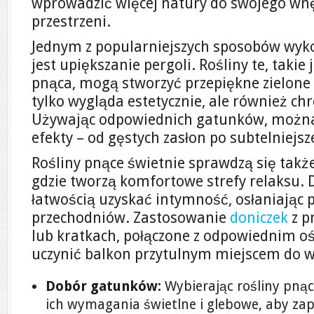
wprowadzić więcej natury do swojego wnę
przestrzeni.
Jednym z popularniejszych sposobów wyko
jest upiększanie pergoli. Rośliny te, takie
pnąca, mogą stworzyć przepiękne zielone 
tylko wygląda estetycznie, ale również ch
Używając odpowiednich gatunków, możn
efekty – od gęstych zasłon po subtelniejsz
Rośliny pnące świetnie sprawdzą się także
gdzie tworzą komfortowe strefy relaksu. 
łatwością uzyskać intymność, osłaniając p
przechodniów. Zastosowanie
doniczek
z p
lub kratkach, połączone z odpowiednim o
uczynić balkon przytulnym miejscem do 
Dobór gatunków:
Wybierając rośliny pną
ich wymagania świetlne i glebowe, aby za