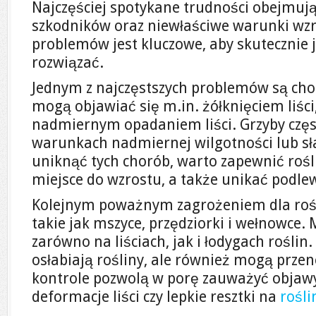
Najczęściej spotykane trudności obejmuj
szkodników oraz niewłaściwe warunki wzr
problemów jest kluczowe, aby skutecznie j
rozwiązać.
Jednym z najczęstszych problemów są cho
mogą objawiać się m.in. żółknięciem liśc
nadmiernym opadaniem liści. Grzyby częst
warunkach nadmiernej wilgotności lub sła
uniknąć tych chorób, warto zapewnić ro
miejsce do wzrostu, a także unikać podlew
Kolejnym poważnym zagrożeniem dla rośli
takie jak mszyce, przędziorki i wełnowce
zarówno na liściach, jak i łodygach roślin.
osłabiają rośliny, ale również mogą prze
kontrole pozwolą w porę zauważyć objawy 
deformacje liści czy lepkie resztki na
rośli