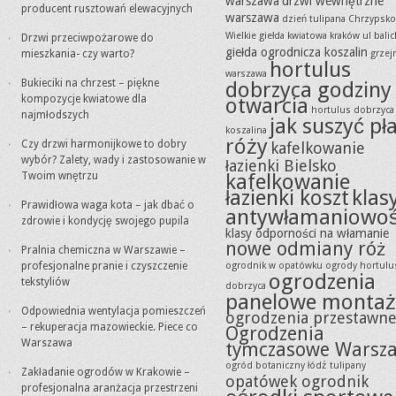
warszawa
drzwi wewnętrzne
producent rusztowań elewacyjnych
warszawa
dzień tulipana Chrzypsko
Wielkie
giełda kwiatowa kraków ul balic
Drzwi przeciwpożarowe do
giełda ogrodnicza koszalin
mieszkania- czy warto?
grzejn
hortulus
warszawa
Bukieciki na chrzest – piękne
dobrzyca godziny
kompozycje kwiatowe dla
otwarcia
hortulus dobrzyca
najmłodszych
jak suszyć pła
koszalina
róży
Czy drzwi harmonijkowe to dobry
kafelkowanie
wybór? Zalety, wady i zastosowanie w
łazienki Bielsko
kafelkowanie
Twoim wnętrzu
łazienki koszt
klas
Prawidłowa waga kota – jak dbać o
antywłamaniowoś
zdrowie i kondycję swojego pupila
klasy odporności na włamanie
nowe odmiany róż
Pralnia chemiczna w Warszawie –
profesjonalne pranie i czyszczenie
ogrodnik w opatówku
ogrody hortulu
ogrodzenia
tekstyliów
dobrzyca
panelowe montaż
Odpowiednia wentylacja pomieszczeń
ogrodzenia przestawn
– rekuperacja mazowieckie. Piece co
Ogrodzenia
Warszawa
tymczasowe Warsz
ogród botaniczny łódź tulipany
Zakładanie ogrodów w Krakowie –
opatówek ogrodnik
profesjonalna aranżacja przestrzeni