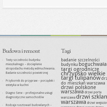
Budowa i remont
Tagi
badanie szczelności
Testy szczelności budynku
boguchwała
budynku
mieszkalnego – docieplenie
targi ogrodnicze
stropodachu metodą wdmuchiwania.
chrzypsko wielkie
Badanie szczelności powietrznej
targi tulipanów
dr
Przybornik do przypraw – porządek i
do mieszkań warszawa
estetyka w kuchni
drzwi polskone
warszawa
drzwi porta
Diagno Serw – profesjonalne usługi
drzwi szkla
diagnostyczne samochodów
warszawa
warszawa
drzwi wejści
Rodzaje rusztowań budowlanych –