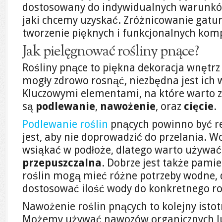
dostosowany do indywidualnych warunków
jaki chcemy uzyskać. Zróżnicowanie gat
tworzenie pięknych i funkcjonalnych komp
Jak pielęgnować rośliny pnące?
Rośliny pnące to piękna dekoracja wnętrz
mogły zdrowo rosnąć, niezbędna jest ich 
Kluczowymi elementami, na które warto z
są
podlewanie
,
nawożenie
, oraz
cięcie
.
Podlewanie roślin
pnących powinno być r
jest, aby nie doprowadzić do przelania. 
wsiąkać w podłoże, dlatego warto używać 
przepuszczalna
. Dobrze jest także pamie
roślin mogą mieć różne potrzeby wodne, 
dostosować ilość wody do konkretnego ro
Nawożenie roślin pnących to kolejny istotn
Możemy używać nawozów organicznych l