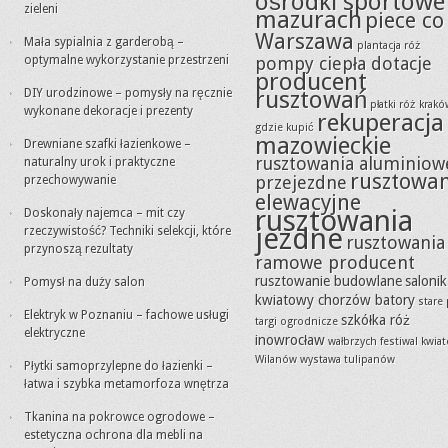
ośrodki sportowe
zieleni
mazurach
piece co
Warszawa
Mała sypialnia z garderobą –
plantacja róż
optymalne wykorzystanie przestrzeni
pompy ciepła dotacje
producent
rusztowań
DIY urodzinowe – pomysły na ręcznie
płatki róż krak
wykonane dekoracje i prezenty
rekuperacja
gdzie kupić
mazowieckie
Drewniane szafki łazienkowe –
rusztowania aluminiow
naturalny urok i praktyczne
rusztowa
przejezdne
przechowywanie
elewacyjne
rusztowania
Doskonały najemca – mit czy
jezdne
rzeczywistość? Techniki selekcji, które
rusztowania
przynoszą rezultaty
ramowe producent
rusztowanie budowlane
salonik
Pomysł na duży salon
kwiatowy chorzów batory
stare
Elektryk w Poznaniu – fachowe usługi
szkółka róż
targi ogrodnicze
elektryczne
inowrocław
wałbrzych festiwal kwia
Wilanów wystawa tulipanów
Płytki samoprzylepne do łazienki –
łatwa i szybka metamorfoza wnętrza
Tkanina na pokrowce ogrodowe –
estetyczna ochrona dla mebli na