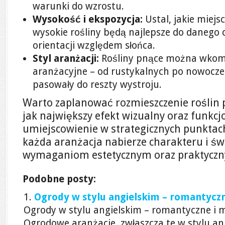
warunki do wzrostu.
Wysokość i ekspozycja:
Ustal, jakie miejsc
wysokie rośliny będą najlepsze do danego c
orientacji względem słońca.
Styl aranżacji:
Rośliny pnące można wkom
aranżacyjne – od rustykalnych po nowoczes
pasowały do reszty wystroju.
Warto zaplanować rozmieszczenie roślin 
jak największy efekt wizualny oraz funkcj
umiejscowienie w strategicznych punktach
każda aranżacja nabierze charakteru i świ
wymaganiom estetycznym oraz praktycz
Podobne posty:
Ogrody w stylu angielskim – romantyczn
Ogrody w stylu angielskim – romantyczne i 
Ogrodowe aranżacje, zwłaszcza te w stylu an