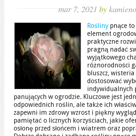
mar 7, 2021
by
kamieno
Rośliny
pnące to 
element ogrodowe
praktyczne rozwi
pragną nadać s
wyjątkowego cha
różnorodności g
bluszcz, wisteri
dostosować wyb
indywidualnych 
panujących w ogrodzie. Kluczowe jest jedn
odpowiednich roślin, ale także ich właści
zapewni im zdrowy wzrost i piękny wyglą
pamiętać o licznych korzyściach, jakie ofe
osłonę przed słońcem i wiatrem oraz popr