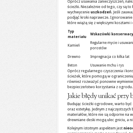
Oprócz usuwania zanieczyszczeń, nale
ścieżki. Niezależnie od tego, czy są t
wychwycenie
uszkodzeń
. Jeśli zauwa
podjąć kroki naprawcze. Ignorowani
które wiążą się z większymi kosztami 
Typ
Wskazówki konserwacy
materiału
Regularne mycie i usuwan
Kamień
porostów
Drewno
Impregnacja co kilka lat
Beton
Usuwanie mchu i rys
Oprócz regularnego czyszczenia i ko
ścieżek, które pomogą w ograniczeniu
również rozważyć ponowne wymienienie
bezpieczeństwo korzystania z ogrodu.
Jakie błędy unikać przy
Budując ścieżki ogrodowe, warto być
oraz estetykę. Jednym z najczęstszych
materiałów, które nie są odporne na w
drewniane deski mogą ulec gniciu, a 
Kolejnym istotnym aspektem jest
nieo