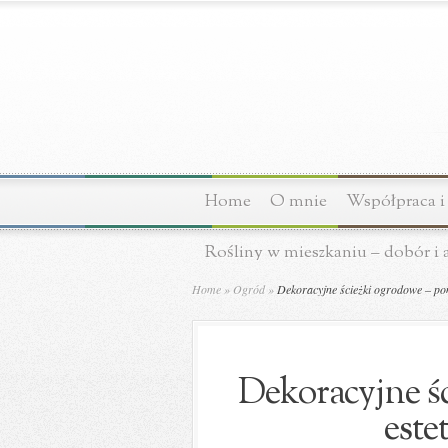
Home
O mnie
Współpraca i
Rośliny w mieszkaniu – dobór i 
Home
»
Ogród
»
Dekoracyjne ścieżki ogrodowe – pom
Dekoracyjne ś
este