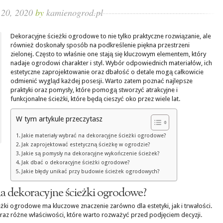
 20, 2020
by
kamienogrod.pl
Dekoracyjne ścieżki ogrodowe to nie tylko praktyczne rozwiązanie, ale
również doskonały sposób na podkreślenie piękna przestrzeni
zielonej. Często to właśnie one stają się kluczowym elementem, który
nadaje ogrodowi charakter i styl. Wybór odpowiednich materiałów, ich
estetyczne zaprojektowanie oraz dbałość o detale mogą całkowicie
odmienić wygląd każdej posesji. Warto zatem poznać najlepsze
praktyki oraz pomysły, które pomogą stworzyć atrakcyjne i
funkcjonalne ścieżki, które będą cieszyć oko przez wiele lat.
W tym artykule przeczytasz
Jakie materiały wybrać na dekoracyjne ścieżki ogrodowe?
Jak zaprojektować estetyczną ścieżkę w ogrodzie?
Jakie są pomysły na dekoracyjne wykończenie ścieżek?
Jak dbać o dekoracyjne ścieżki ogrodowe?
Jakie błędy unikać przy budowie ścieżek ogrodowych?
na dekoracyjne ścieżki ogrodowe?
ki ogrodowe ma kluczowe znaczenie zarówno dla estetyki, jak i trwałości.
raz różne właściwości, które warto rozważyć przed podjęciem decyzji.