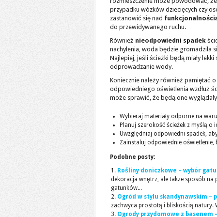
rozmieszczenie może powodować, że ści
przypadku wózków dziecięcych czy os
zastanowić się nad
funkcjonalności
do przewidywanego ruchu.
Również
nieodpowiedni spadek
ści
nachylenia, woda będzie gromadziła s
Najlepiej, jeśli ścieżki będą miały le
odprowadzanie wody.
Koniecznie należy również pamiętać o 
odpowiedniego oświetlenia wzdłuż ści
może sprawić, że będą one wyglądały
Wybieraj materiały odporne na waru
Planuj szerokość ścieżek z myślą o i
Uwzględniaj odpowiedni spadek, ab
Zainstaluj odpowiednie oświetlenie
Podobne posty:
Rośliny doniczkowe – wybór gatu
dekoracja wnętrz, ale także sposób n
gatunków...
Ogród w stylu skandynawskim – p
zachwyca prostotą i bliskością natury.
Ogrody przydomowe z basenem – 