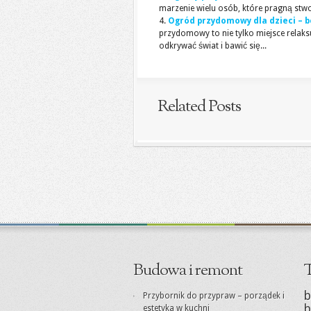
marzenie wielu osób, które pragną stwo
Ogród przydomowy dla dzieci – b
przydomowy to nie tylko miejsce relaksu
odkrywać świat i bawić się...
Related Posts
Budowa i remont
T
b
Przybornik do przypraw – porządek i
b
estetyka w kuchni