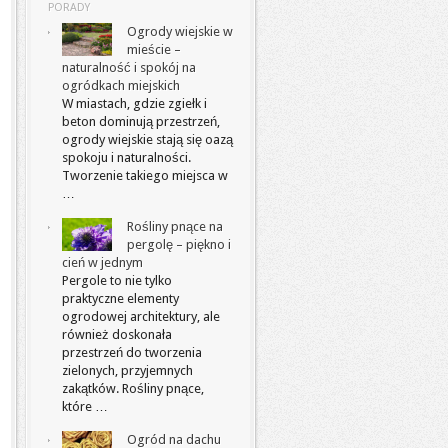
PORADY
Ogrody wiejskie w
mieście –
naturalność i spokój na
ogródkach miejskich
W miastach, gdzie zgiełk i
beton dominują przestrzeń,
ogrody wiejskie stają się oazą
spokoju i naturalności.
Tworzenie takiego miejsca w
…
Rośliny pnące na
pergolę – piękno i
cień w jednym
Pergole to nie tylko
praktyczne elementy
ogrodowej architektury, ale
również doskonała
przestrzeń do tworzenia
zielonych, przyjemnych
zakątków. Rośliny pnące,
które …
Ogród na dachu