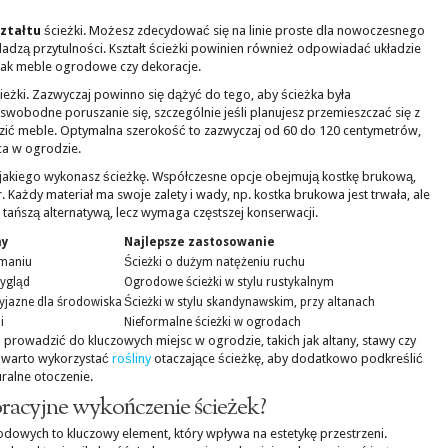
ztałtu
ścieżki. Możesz zdecydować się na linie proste dla nowoczesnego
dadzą przytulności. Kształt ścieżki powinien również odpowiadać układzie
h jak meble ogrodowe czy dekoracje.
ieżki. Zazwyczaj powinno się dążyć do tego, aby ścieżka była
swobodne poruszanie się, szczególnie jeśli planujesz przemieszczać się z
zić meble. Optymalna szerokość to zazwyczaj od 60 do 120 centymetrów,
ca w ogrodzie.
 jakiego wykonasz ścieżkę. Współczesne opcje obejmują kostkę brukową,
. Każdy materiał ma swoje zalety i wady, np. kostka brukowa jest trwała, ale
 tańszą alternatywą, lecz wymaga częstszej konserwacji.
hy
Najlepsze zastosowanie
ymaniu
Ścieżki o dużym natężeniu ruchu
wygląd
Ogrodowe ścieżki w stylu rustykalnym
zyjazne dla środowiska
Ścieżki w stylu skandynawskim, przy altanach
i
Nieformalne ścieżki w ogrodach
rowadzić do kluczowych miejsc w ogrodzie, takich jak altany, stawy czy
iu warto wykorzystać
rośliny
otaczające ścieżkę, aby dodatkowo podkreślić
ralne otoczenie.
oracyjne wykończenie ścieżek?
dowych to kluczowy element, który wpływa na estetykę przestrzeni.