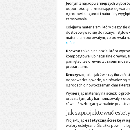
Jednym z najpopularniejszych wyboró
odpornością na zmieniające się warunk
ogrodowi elegancki i naturalny wyglą
zarysowania.
Kolejnym materiałem, który cieszy się 
dostosowywać się do różnych stylów 
materiałem porowatym, co pozwala na 
roślin
.
Drewno
to kolejna opcja, która wpro
kompozytowe lub naturalne drewno, tak
pamiętać, że drewno z czasem może u
preparatami.
Kruszywo
, takie jak żwir czy tłuczeń
odprowadzają wodę, ale również są ł
ogrodach o nowoczesnym charakterze, 
Wybierając materiały na ścieżki ogrod
oraz na tym, aby harmonizowały z otocz
również wzbogacą wizualnie przestrz
Jak zaprojektować estety
Projektując
estetyczną ścieżkę w o
walory estetyczne. Ścieżka powinna by