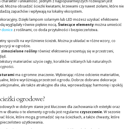
 charakter i unikalność. Jednym z najpopularniejszych rozwiązań jest
ci
. Można obsadzić ścieżki kwiatami, krzewami czy nawet ziołami, które nie
odadzą zapachów i wpływają na lokalny ekosystem.
 dekoracyjny. Dzięki lampom solarnym lub LED możesz uzyskać efektowne
będą wyglądały równie pięknie nocą.
Świecące elementy
można umieścić
w
donice
z roślinami, co doda przytulności i bezpieczeństwa.
ietny sposób na wyróżnienie ścieżek. Można je układać w różne wzory, co
pozycji w ogrodzie.
y
zimozielone rośliny
również efektownie prezentują się w przestrzeni,
ląd.
kstury materiałów: użycie cegły, koralików szklanych lub naturalnych
cyjności.
sturami
ma ogromne znaczenie. Wybierając różne odcienie materiałów,
ualne, które wyróżniają przestrzeń ogrodu. Dobrze dobrane dekoracje
o funkcjonalne, ale także atrakcyjne dla oka, wprowadzając harmonię i spokój
ścieżki ogrodowe?
odowych w dobrym stanie jest kluczowe dla zachowania ich estetyki oraz
m w dbaniu o te elementy ogrodu jest regularne
czyszczenie
. W sezonie
 liście, które mogą gromadzić się na ścieżkach, a także chwasty, które
pieczeństwo użytkowania.