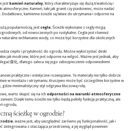
w jest
kamień naturalny
, który charakteryzuje się dużą trwałością i
i atmosferyczne. Kamień, taki jak granit czy piaskowiec, może nadać
d. Dodatkowo, kamienne ścieżki są łatwe do utrzymania i odporne na
dużą popularnością, jest
cegła
. Ścieżki wykonane z cegły mogą
ogrodowych, od nowoczesnych po rustykalne. Cegła jest również
naturalne wchłanianie wody, co może być korzystne dla okolicznych
wadza ciepło i przytulność do ogrodu. Można wykorzystać deski
ie jak modrzew, które jest odporne na wilgoć. Ważne jest jednak, aby
legać腐化, dlatego zaleca się jego zabezpieczenie odpowiednimi
, stanowi praktyczne i estetyczne rozwiązanie. Te materiały nie tylko dobrze
atwe w montażu i utrzymaniu. Kruszywo może być szczególnie korzystne w
gdzie minimalistyczny styl odgrywa kluczową rolę.
owe, warto skupić się na ich
odporności na warunki atmosferyczne
eniem. Dzięki temu ścieżki nie tylko będą pełniły funkcję praktyczną, ale
eń ogrodu.
czną ścieżkę w ogrodzie?
grodzie
, ważne jest, aby uwzględnić zarówno jej funkcjonalność, jak i
ć zintegrowana z otaczająca przestrzenią, a jej wygląd powinien