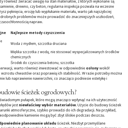
ży również zwracać uwagę na stan materiałów, z których wykonane są
o kamienie, drewno, czy beton, regularna inspekcja pozwala na wczesne
żysz pęknięcia, erozję lub wypłukanie materiału, warto jak najszybciej
e drobnych problemów może prowadzić do znaczniejszych uszkodzeń,
i czasochłonnością napraw.
jne
Najlepsze metody czyszczenia
ie
Woda z mydłem, szczotka druciana
Miękka szczotka z wodą, nie stosować wyspecjalizowanych środków
chemicznych
Środek do czyszczenia betonu, szczotka
nserwacji, warto również inwestować w odpowiednie
osłony
wokół
 wzrostu chwastów oraz poprawią ich stabilność. W razie potrzeby można
 lub naprawienie nawierzchni, co znacząco podniesie estetykę i
 budowie ścieżek ogrodowych?
 świadomym pułapek, które mogą znacząco wpłynąć na ich użyteczność
 błędów jest
niewłaściwy wybór materiałów
. Użycie do budowy ścieżek
arunki atmosferyczne, szybko prowadzi do ich degradacji. Na przykład,
nieodpowiednie kamienie mogą być zbyt śliskie podczas deszczu.
dpowiednie planowanie układu
ścieżek. Niezbyt przemyślane