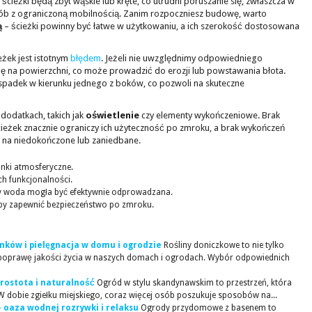
eżki będą zbyt wąskie lub kręte, co utrudni poruszanie się, zwłaszcza w
ób z ograniczoną mobilnością. Zanim rozpoczniesz budowę, warto
ą
– ścieżki powinny być łatwe w użytkowaniu, a ich szerokość dostosowana
eżek jest istotnym
błędem
. Jeżeli nie uwzględnimy odpowiedniego
ię na powierzchni, co może prowadzić do erozji lub powstawania błota.
kki spadek w kierunku jednego z boków, co pozwoli na skuteczne
dodatkach, takich jak
oświetlenie
czy elementy wykończeniowe. Brak
eżek znacznie ograniczy ich użyteczność po zmroku, a brak wykończeń
 na niedokończone lub zaniedbane.
nki atmosferyczne.
ch funkcjonalności.
y woda mogła być efektywnie odprowadzana.
, by zapewnić bezpieczeństwo po zmroku.
nków i pielęgnacja w domu i ogrodzie
Rośliny doniczkowe to nie tylko
a poprawę jakości życia w naszych domach i ogrodach. Wybór odpowiednich
rostota i naturalność
Ogród w stylu skandynawskim to przestrzeń, która
 W dobie zgiełku miejskiego, coraz więcej osób poszukuje sposobów na...
oaza wodnej rozrywki i relaksu
Ogrody przydomowe z basenem to