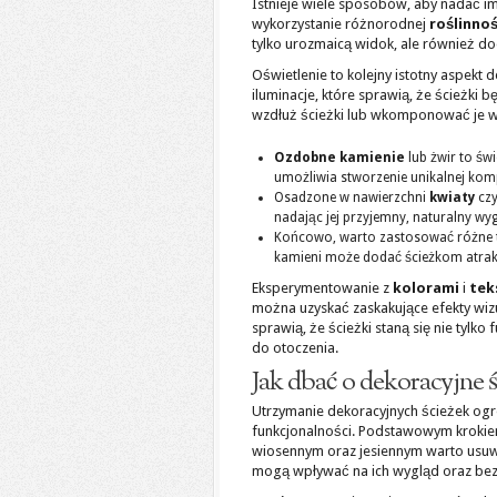
Istnieje wiele sposobów, aby nadać im
wykorzystanie różnorodnej
roślinnoś
tylko urozmaicą widok, ale również d
Oświetlenie to kolejny istotny aspekt
iluminacje, które sprawią, że ścieżki 
wzdłuż ścieżki lub wkomponować je 
Ozdobne kamienie
lub żwir to św
umożliwia stworzenie unikalnej kom
Osadzone w nawierzchni
kwiaty
cz
nadając jej przyjemny, naturalny wyg
Końcowo, warto zastosować różne te
kamieni może dodać ścieżkom atrak
Eksperymentowanie z
kolorami
i
tek
można uzyskać zaskakujące efekty wiz
sprawią, że ścieżki staną się nie tylk
do otoczenia.
Jak dbać o dekoracyjne 
Utrzymanie dekoracyjnych ścieżek ogr
funkcjonalności. Podstawowym krokie
wiosennym oraz jesiennym warto usuwać
mogą wpływać na ich wygląd oraz bez