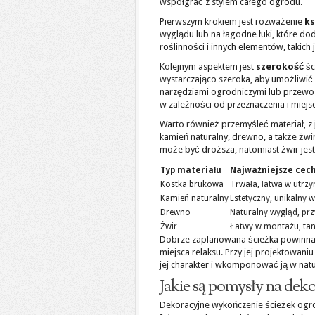
współgrać z stylem całego ogrodu.
Pierwszym krokiem jest rozważenie
ks
wyglądu lub na łagodne łuki, które do
roślinności i innych elementów, takic
Kolejnym aspektem jest
szerokość
śc
wystarczająco szeroka, aby umożliwić 
narzędziami ogrodniczymi lub przewo
w zależności od przeznaczenia i miejs
Warto również przemyśleć materiał, z
kamień naturalny, drewno, a także żwir
może być droższa, natomiast żwir jest
Typ materiału
Najważniejsze cec
Kostka brukowa
Trwała, łatwa w utrz
Kamień naturalny
Estetyczny, unikalny 
Drewno
Naturalny wygląd, pr
Żwir
Łatwy w montażu, tan
Dobrze zaplanowana ścieżka powinna p
miejsca relaksu. Przy jej projektowan
jej charakter i wkomponować ją w natu
Jakie są pomysły na dek
Dekoracyjne wykończenie ścieżek ogro