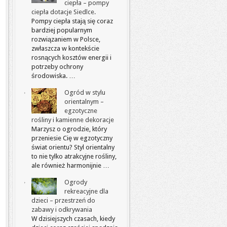
ciepła – pompy
ciepła dotacje Siedlce.
Pompy ciepła stają się coraz
bardziej popularnym
rozwiązaniem w Polsce,
zwłaszcza w kontekście
rosnących kosztów energii i
potrzeby ochrony
środowiska. …
Ogród w stylu
orientalnym –
egzotyczne
rośliny i kamienne dekoracje
Marzysz o ogrodzie, który
przeniesie Cię w egzotyczny
świat orientu? Styl orientalny
to nie tylko atrakcyjne rośliny,
ale również harmonijnie …
Ogrody
rekreacyjne dla
dzieci – przestrzeń do
zabawy i odkrywania
W dzisiejszych czasach, kiedy