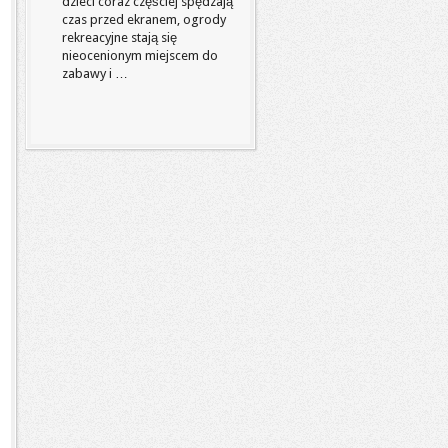
dzieci coraz częściej spędzają
czas przed ekranem, ogrody
rekreacyjne stają się
nieocenionym miejscem do
zabawy i …