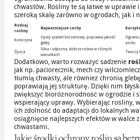
chwastów. Rośliny te są łatwe w uprawie
szeroką skalę zarówno w ogrodach, jak i 
Rodzaj
Najważniejsze cechy
Korzyśc
rośliny
Gęsty system korzeniowy, poprawia jakość
Ogranic
Koniczyna
gleby
azotu
Silna i odporna, dobrze rośnie w różnych
Życica
Tworzy 
warunkach
Dodatkowo, warto rozważyć sadzenie
roś
jak np. paciorecznik, mech czy wilczomlecz.
tłumią chwasty, ale również chronią glebę
poprawiają jej strukturę. Dzięki nim bły
zwiększyć bioróżnorodność w ogrodzie i 
wspierający uprawy. Wybierając rośliny, 
ich zdolność do adaptacji do lokalnych w
osiągnięcie najlepszych efektów w walce
chwastami.
Jakie środki ochrony roślin są bezp