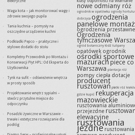
klasy odporności na włamanie
elektryczne
nowe odmiany róż
Waga kota – jak monitorować wagę i
ogrodnik w opatówku
ogrody hortulu
ogrodzenia
zdrowie swojego pupila
dobrzyca
panelowe montaż
Tania kuchnia – pomysły na
ogrodzenia przestawn
oszczędne urządzenie kuchni
Ogrodzenia
tymczasowe Warsz
Podkładki Pepco – praktyczne i
ogród botaniczny łódź tulipany
stylowe dodatki do stołu
opatówek ogrodnik
ośrodki sportowe
Kompletny Przewodnik po Montażu i
mazurach
piece co
Konserwacji Płyt HPL: Od Eksperta do
Warszawa
Użytkownika
plantacja róż
pompy ciepła dotacje
Tynk na sufit – odświeżenie wnętrza
producent
w prosty sposób
rusztowań
płatki róż krak
rekuperacja
Projektowanie wnętrz sypialni –
gdzie kupić
mazowieckie
stwórz przytulne miejsce do
odpoczynku
rusztowania aluminiow
rusztowa
przejezdne
Posadzki żywiczne w Warszawie –
elewacyjne
trwałe i estetyczne rozwiązanie dla
rusztowania
podłóg
jezdne
rusztowania
Diagno Serw – profesjonalne usługi