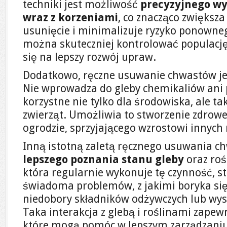
techniki jest możliwość
precyzyjnego w
wraz z korzeniami
, co znacząco zwiększa
usunięcie i minimalizuje ryzyko ponowne
można skuteczniej kontrolować populację
się na lepszy rozwój upraw.
Dodatkowo, ręczne usuwanie chwastów j
Nie wprowadza do gleby chemikaliów ani p
korzystne nie tylko dla środowiska, ale tak
zwierząt. Umożliwia to stworzenie zdrow
ogrodzie, sprzyjającego wzrostowi innych 
Inną istotną zaletą ręcznego usuwania c
lepszego poznania stanu gleby
oraz roś
która regularnie wykonuje tę czynność, sta
świadoma problemów, z jakimi boryka się j
niedobory składników odżywczych lub wys
Taka interakcja z glebą i roślinami zapew
które mogą pomóc w lepszym zarządzani