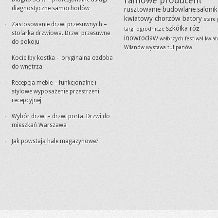
ramowe producent
diagnostyczne samochodów
rusztowanie budowlane
salonik
kwiatowy chorzów batory
stare
Zastosowanie drzwi przesuwnych –
szkółka róż
targi ogrodnicze
stolarka drzwiowa. Drzwi przesuwne
inowrocław
wałbrzych festiwal kwia
do pokoju
Wilanów wystawa tulipanów
Kocie łby kostka – oryginalna ozdoba
do wnętrza
Recepcja meble – funkcjonalne i
stylowe wyposażenie przestrzeni
recepcyjnej
Wybór drzwi – drzwi porta. Drzwi do
mieszkań Warszawa
Jak powstają hale magazynowe?