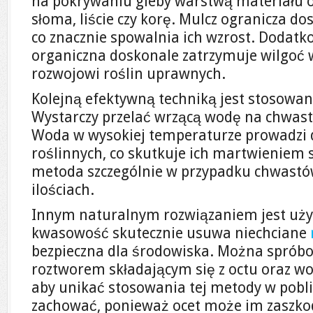
na pokrywaniu gleby warstwą materiału o
słoma, liście czy korę. Mulcz ogranicza d
co znacznie spowalnia ich wzrost. Dodat
organiczna doskonale zatrzymuje wilgoć w 
rozwojowi roślin uprawnych.
Kolejną efektywną techniką jest stosowa
Wystarczy przelać wrzącą wodę na chwasty,
Woda w wysokiej temperaturze prowadzi
roślinnych, co skutkuje ich martwieniem s
metoda szczególnie w przypadku chwastów
ilościach.
Innym naturalnym rozwiązaniem jest uży
kwasowość skutecznie usuwa niechciane
bezpieczna dla środowiska. Można sprób
roztworem składającym się z octu oraz wo
aby unikać stosowania tej metody w pobli
zachować, ponieważ ocet może im zaszkod