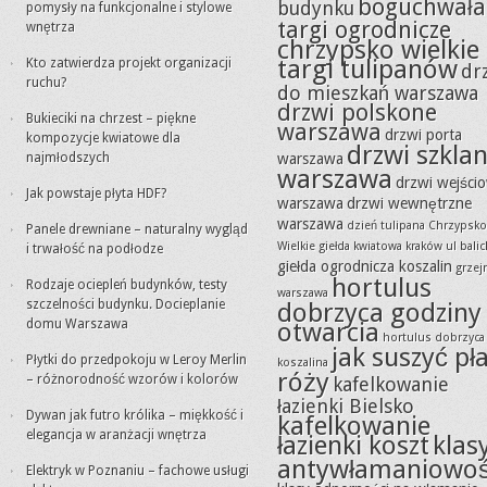
boguchwała
budynku
pomysły na funkcjonalne i stylowe
targi ogrodnicze
wnętrza
chrzypsko wielkie
targi tulipanów
Kto zatwierdza projekt organizacji
dr
ruchu?
do mieszkań warszawa
drzwi polskone
Bukieciki na chrzest – piękne
warszawa
drzwi porta
kompozycje kwiatowe dla
drzwi szkla
najmłodszych
warszawa
warszawa
drzwi wejści
Jak powstaje płyta HDF?
warszawa
drzwi wewnętrzne
warszawa
dzień tulipana Chrzypsko
Panele drewniane – naturalny wygląd
Wielkie
giełda kwiatowa kraków ul balic
i trwałość na podłodze
giełda ogrodnicza koszalin
grzejn
hortulus
Rodzaje ociepleń budynków, testy
warszawa
szczelności budynku. Docieplanie
dobrzyca godziny
domu Warszawa
otwarcia
hortulus dobrzyca
jak suszyć pła
Płytki do przedpokoju w Leroy Merlin
koszalina
róży
– różnorodność wzorów i kolorów
kafelkowanie
łazienki Bielsko
Dywan jak futro królika – miękkość i
kafelkowanie
elegancja w aranżacji wnętrza
łazienki koszt
klas
antywłamaniowoś
Elektryk w Poznaniu – fachowe usługi