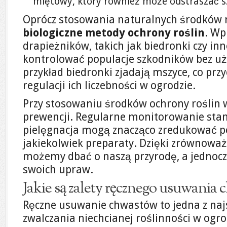
miętowy, który również może odstraszać s
Oprócz stosowania naturalnych środków
biologiczne metody ochrony roślin
. Wp
drapieżników, takich jak biedronki czy i
kontrolować populacje szkodników bez uż
przykład biedronki zjadają mszyce, co przy
regulacji ich liczebności w ogrodzie.
Przy stosowaniu środków ochrony roślin 
prewencji. Regularne monitorowanie stanu
pielęgnacja mogą znacząco zredukować p
jakiekolwiek preparaty. Dzięki zrównow
możemy dbać o naszą przyrodę, a jednocz
swoich upraw.
Jakie są zalety ręcznego usuwania
Ręczne usuwanie chwastów to jedna z naj
zwalczania niechcianej roślinności w ogro