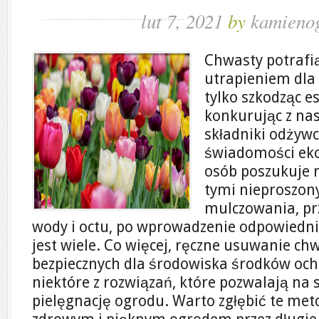
lut 7, 2021
by
kamienog
Chwasty potrafi
utrapieniem dla
tylko szkodząc e
konkurując z na
składniki odżywc
świadomości ekol
osób poszukuje 
tymi nieproszon
mulczowania, pr
wody i octu, po wprowadzenie odpowiedn
jest wiele. Co więcej, ręczne usuwanie c
bezpiecznych dla środowiska środków ochr
niektóre z rozwiązań, które pozwalają na 
pielęgnację ogrodu. Warto zgłębić te meto